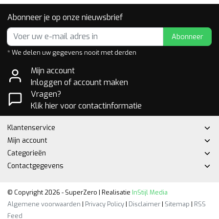
Abonneer je op onze nieuwsbrief
Abonneer
* We delen uw gegevens nooit met derden
Mijn account
Inloggen of account maken
Vragen?
Klik hier voor contactinformatie
Klantenservice
Mijn account
Categorieën
Contactgegevens
© Copyright 2026 - SuperZero | Realisatie
InStijl Media
Algemene voorwaarden
|
Privacy Policy
|
Disclaimer
|
Sitemap
|
RSS
Feed