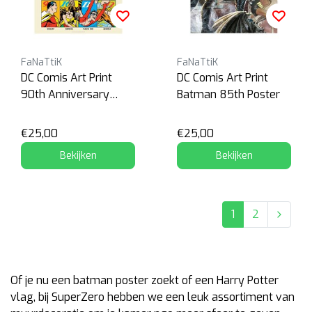
FaNaTtiK
FaNaTtiK
DC Comis Art Print
DC Comis Art Print
90th Anniversary
Batman 85th Poster
Heroes Limited Edition
Poster
€25,00
€25,00
Bekijken
Bekijken
1
2
Of je nu een batman poster zoekt of een Harry Potter
vlag, bij SuperZero hebben we een leuk assortiment van