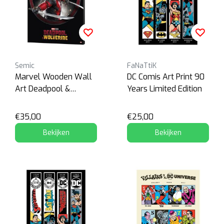
Semic
FaNaTtiK
Marvel Wooden Wall
DC Comis Art Print 90
Art Deadpool &
Years Limited Edition
Wolverine 01
€35,00
€25,00
Bekijken
Bekijken