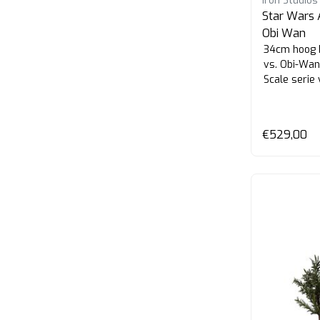
Iron Studios
Star Wars 
Obi Wan
34cm hoog 
vs. Obi-Wan
Scale serie 
€529,00