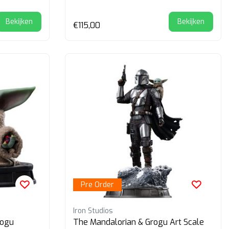
Bekijken
Bekijken
€115,00
Pre Order
Iron Studios
rogu
The Mandalorian & Grogu Art Scale