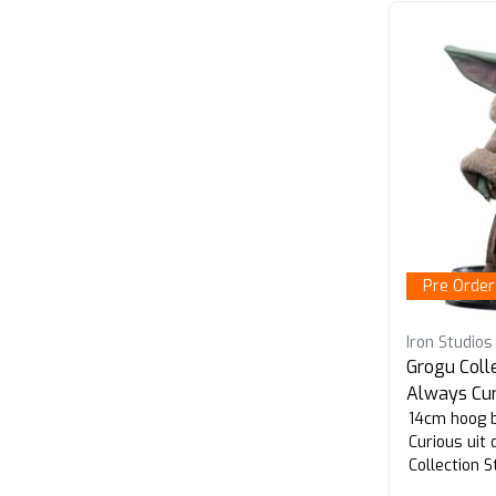
Pre Order
Iron Studios
Grogu Coll
Always Cur
14cm hoog 
Curious uit
Collection S