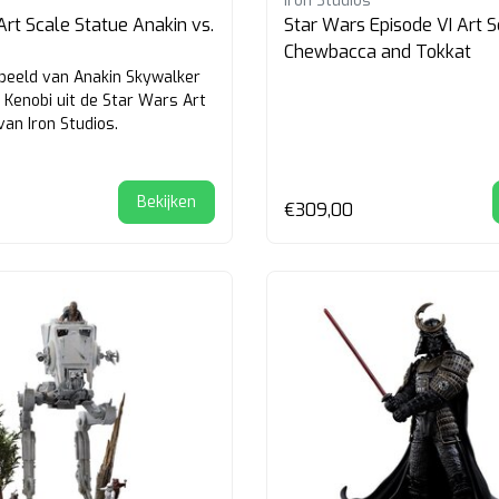
Iron Studios
Art Scale Statue Anakin vs.
Star Wars Episode VI Art S
Chewbacca and Tokkat
beeld van Anakin Skywalker
 Kenobi uit de Star Wars Art
van Iron Studios.
Bekijken
€309,00