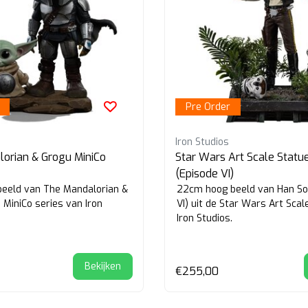
Pre Order
Iron Studios
orian & Grogu MiniCo
Star Wars Art Scale Statu
(Episode VI)
eeld van The Mandalorian &
22cm hoog beeld van Han So
 MiniCo series van Iron
VI) uit de Star Wars Art Scal
Iron Studios.
Bekijken
€255,00