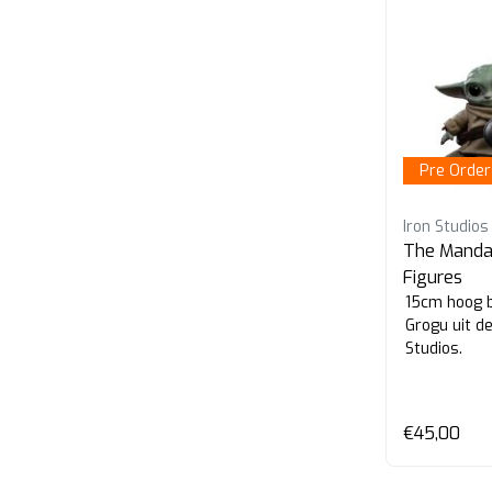
Pre Order
Iron Studios
The Mandal
Figures
15cm hoog b
Grogu uit de
Studios.
€45,00