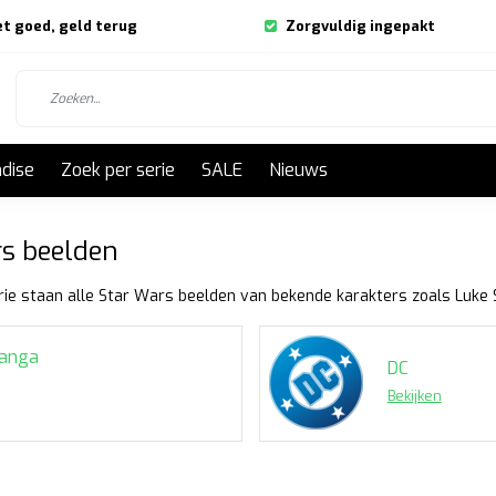
et goed, geld terug
Zorgvuldig ingepakt
dise
Zoek per serie
SALE
Nieuws
s beelden
rie staan alle Star Wars beelden van bekende karakters zoals Luke 
anga
DC
Bekijken