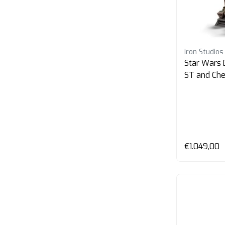
Iron Studios
Star Wars 
ST and Ch
€1.049,00