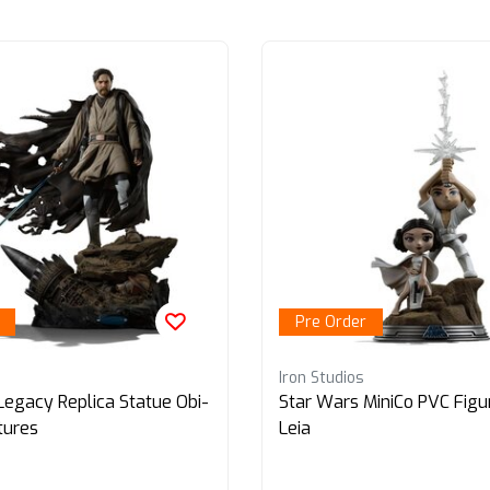
Pre Order
Iron Studios
Legacy Replica Statue Obi-
Star Wars MiniCo PVC Figu
tures
Leia