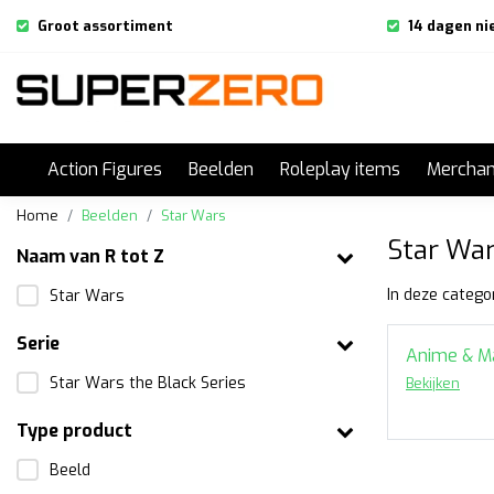
Groot assortiment
14 dagen ni
Action Figures
Beelden
Roleplay items
Merchan
Home
Beelden
Star Wars
Star War
Naam van R tot Z
In deze catego
Star Wars
Serie
Overig
Anime & M
Star Wars the Black Series
Bekijken
Bekijken
Type product
Beeld