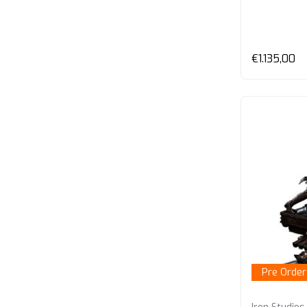
€1.135,00
Pre Order