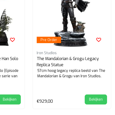
Pre Order
Iron Studios
e Han Solo
The Mandalorian & Grogu Legacy
Replica Statue
lo (Episode
57cm hoog legacy replica beeld van The
e serie van
Mandalorian & Grogu van Iron Studios.
Bekijken
Bekijken
€929,00