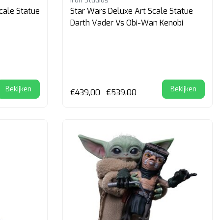
Iron Studios
cale Statue
Star Wars Deluxe Art Scale Statue
Darth Vader Vs Obi-Wan Kenobi
Bekijken
Bekijken
€439,00
€539,00