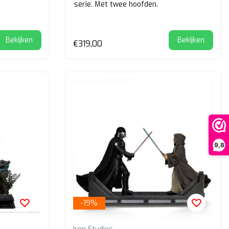
serie. Met twee hoofden.
Bekijken
Bekijken
€319,00
9,8
-19%