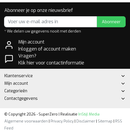
Abonneer je op onze nieuwsbrief
Abonneer
* We delen uw gegevens nooit met derden
Mijn account
Inloggen of account maken
Vragen?
Klik hier voor contactinformatie
Klantenservice
Mijn account
Categorieën
Contactgegevens
© Copyright 2026 - SuperZero | Realisatie
InStijl Media
Algemene voorwaarden
|
Privacy Policy
|
Disclaimer
|
Sitemap
|
RSS
Feed