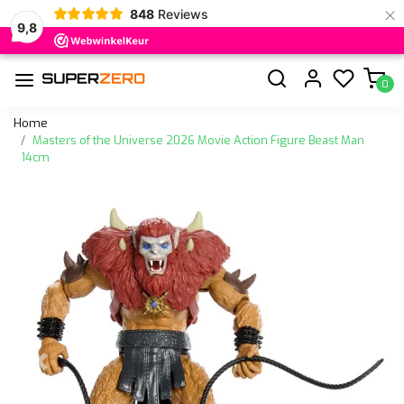
×
848
Reviews
9,8
0
Home
Masters of the Universe 2026 Movie Action Figure Beast Man
14cm
Vorige
Volge