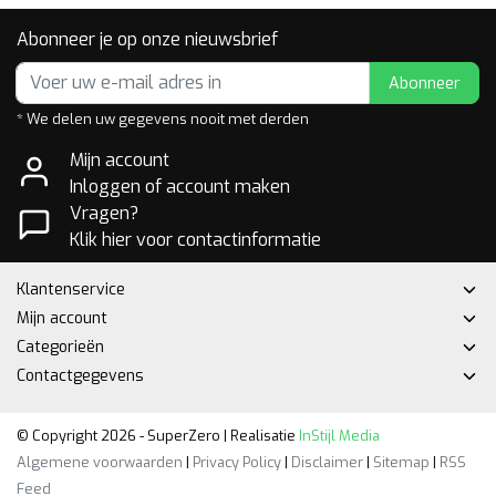
Abonneer je op onze nieuwsbrief
Abonneer
* We delen uw gegevens nooit met derden
Mijn account
Inloggen of account maken
Vragen?
Klik hier voor contactinformatie
Klantenservice
Mijn account
Categorieën
Contactgegevens
© Copyright 2026 - SuperZero | Realisatie
InStijl Media
Algemene voorwaarden
|
Privacy Policy
|
Disclaimer
|
Sitemap
|
RSS
Feed