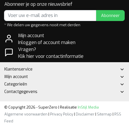
Abonneer je op onze nieuwsbrief
Abonneer
* We delen uw gegevens nooit met derden
Mijn account
Inloggen of account maken
Vragen?
Klik hier voor contactinformatie
Klantenservice
Mijn account
Categorieën
Contactgegevens
© Copyright 2026 - SuperZero | Realisatie
InStijl Media
Algemene voorwaarden
|
Privacy Policy
|
Disclaimer
|
Sitemap
|
RSS
Feed