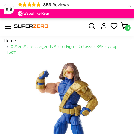
×
853
Reviews
9,8
0
Home
X-Men Marvel Legends Action Figure Colossus BAF: Cyclops
15cm
Vorige
Volge