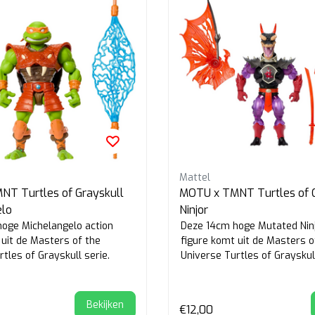
Mattel
T Turtles of Grayskull
MOTU x TMNT Turtles of G
elo
Ninjor
oge Michelangelo action
Deze 14cm hoge Mutated Ninj
 uit de Masters of the
figure komt uit de Masters o
tles of Grayskull serie.
Universe Turtles of Grayskull
Bekijken
€12,00