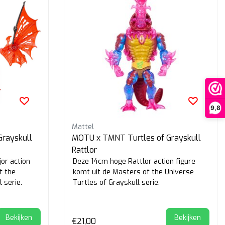
9,8
Mattel
rayskull
MOTU x TMNT Turtles of Grayskull
Rattlor
or action
Deze 14cm hoge Rattlor action figure
f the
komt uit de Masters of the Universe
 serie.
Turtles of Grayskull serie.
Bekijken
Bekijken
€21,00