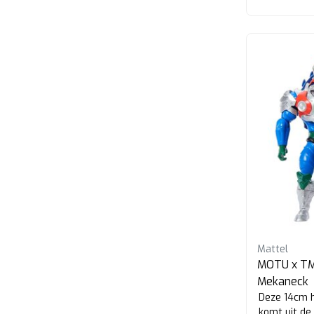
Mattel
MOTU x TMN
Mekaneck
Deze 14cm h
komt uit de