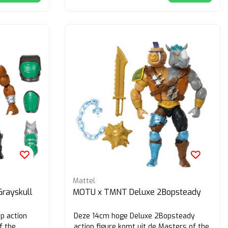
Mattel
rayskull
MOTU x TMNT Deluxe 2Bopsteady
p action
Deze 14cm hoge Deluxe 2Bopsteady
f the
action figure komt uit de Masters of the