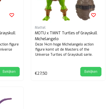
Mattel
rayskull
MOTU x TMNT Turtles of Grayskull
Michelangelo
tion figure
Deze 14cm hoge Michelangelo action
Universe
figure komt uit de Masters of the
Universe Turtles of Grayskull serie.
Bekijken
Bekijken
€27,50