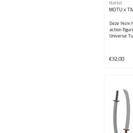
Mattel
MOTU x TM
Deze 14cm 
action figu
Universe Tur
€32,00