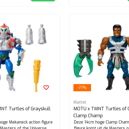
-71%
Mattel
T Turtles of Grayskull
MOTU x TMNT Turtles of G
Clamp Champ
oge Mekaneck action figure
Deze 14cm hoge Clamp Cham
 Masters of the Universe
figure komt uit de Masters o