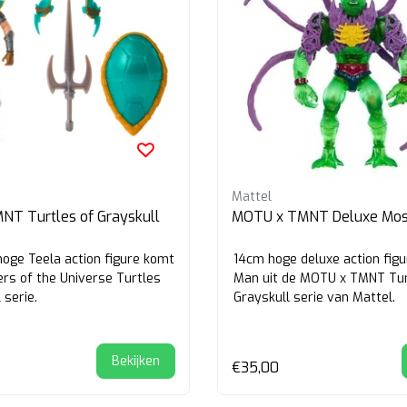
Mattel
T Turtles of Grayskull
MOTU x TMNT Deluxe Mo
oge Teela action figure komt
14cm hoge deluxe action fig
ers of the Universe Turtles
Man uit de MOTU x TMNT Tur
 serie.
Grayskull serie van Mattel.
Bekijken
€35,00