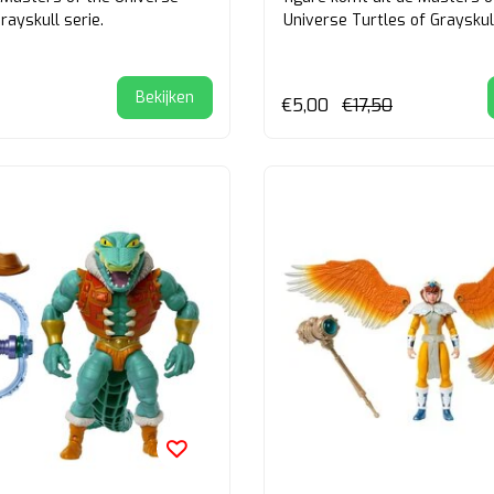
rayskull serie.
Universe Turtles of Grayskull
Bekijken
€5,00
€17,50