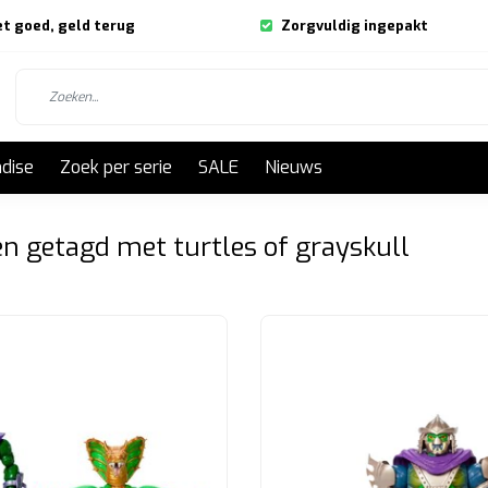
et goed, geld terug
Zorgvuldig ingepakt
dise
Zoek per serie
SALE
Nieuws
n getagd met turtles of grayskull