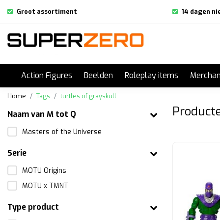
Groot assortiment
14 dagen ni
Action Figures
Beelden
Roleplay items
Merchan
Home
Tags
turtles of grayskull
Producte
Naam van M tot Q
Masters of the Universe
Serie
MOTU Origins
MOTU x TMNT
Type product