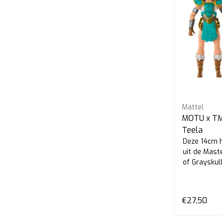
Mattel
MOTU x TMN
Teela
Deze 14cm h
uit de Mast
of Grayskull
€27,50