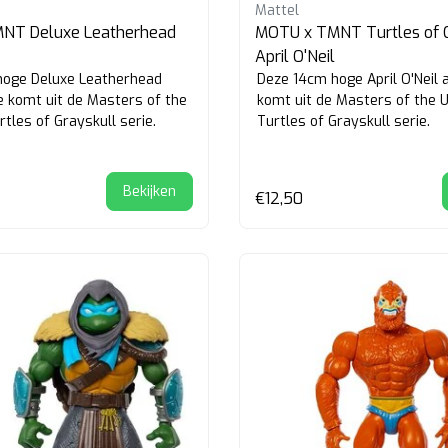
Mattel
NT Deluxe Leatherhead
MOTU x TMNT Turtles of G
April O'Neil
hoge Deluxe Leatherhead
Deze 14cm hoge April O'Neil a
re komt uit de Masters of the
komt uit de Masters of the 
tles of Grayskull serie.
Turtles of Grayskull serie.
Bekijken
€12,50