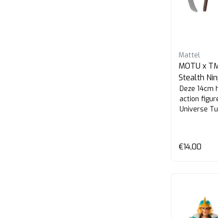
Mattel
MOTU x TMN
Stealth Ni
Deze 14cm h
action figu
Universe Tur
€14,00