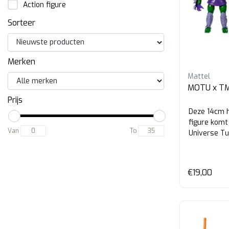
Action figure
Sorteer
Merken
Mattel
MOTU x TM
Prijs
Deze 14cm h
figure komt
Van
To
Universe Tur
€19,00