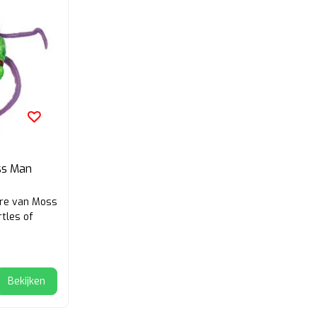
ss Man
ure van Moss
tles of
Bekijken