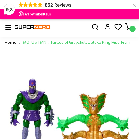
×
852
Reviews
9,8
0
Home
MOTU x TMNT: Turtles of Grayskull Deluxe King Hiss 14cm
Vorige
Volge