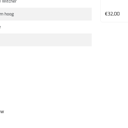
e Witcher
en
Bekijken
€32,00
€32,00
cm hoog
e
ew