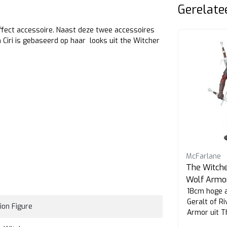
Gerelate
effect accessoire. Naast deze twee accessoires
Ciri is gebaseerd op haar looks uit the Witcher
McFarlane
McFarlane
a
The Witcher Geralt and Ciri
The Witcher
18cm
Wolf Armo
Set van twee action figures van
18cm hoge a
Geralt en Ciri uit the Witcher
Geralt of Ri
ion Figure
seizoen 3.
Armor uit T