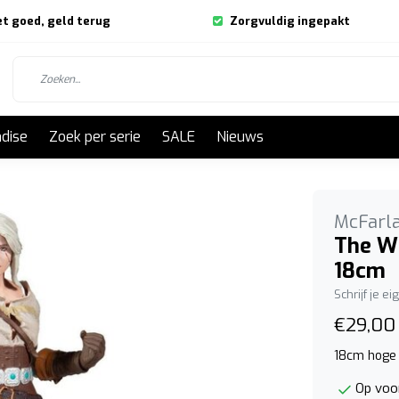
et goed, geld terug
Zorgvuldig ingepakt
dise
Zoek per serie
SALE
Nieuws
McFarl
The Wi
18cm
Schrijf je e
€29,00
18cm hoge a
Op voor