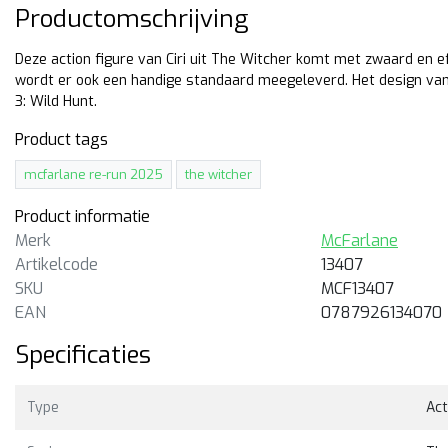
Productomschrijving
Deze action figure van Ciri uit The Witcher komt met zwaard en 
wordt er ook een handige standaard meegeleverd. Het design van 
3: Wild Hunt.
Product tags
mcfarlane re-run 2025
the witcher
Product informatie
Merk
McFarlane
Artikelcode
13407
SKU
MCF13407
McFarlane
EAN
0787926134070
The Witcher Geralt of Rivi
Specificaties
Viper Armor
18cm hoge action figure van
Geralt of Rivia met zijn Viper
Type
Act
Armor uit The Witcher.