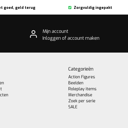
et goed, geld terug
Zorgvuldig ingepakt
Mijn account
Inloggen of account maken
Categorieën
Action Figures
gen
Beelden
st
Roleplay items
ucten
Merchandise
Zoek per serie
SALE