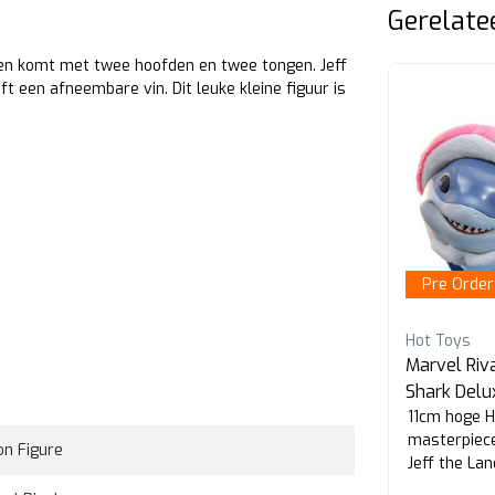
Gerelate
g en komt met twee hoofden en twee tongen. Jeff
ft een afneembare vin. Dit leuke kleine figuur is
-15%
Pre Order
Hot Toys
Hot Toys
Marvel Comic Masterpiece
Marvel Riva
Weapon X
Shark Delu
11cm hoge 
Tijdelijk met pre-order korting
masterpiece
on Figure
Jeff the Lan
Rivals. Delu