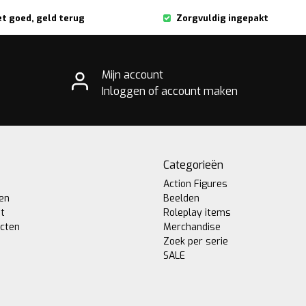
et goed, geld terug
Zorgvuldig ingepakt
Mijn account
Inloggen of account maken
Categorieën
Action Figures
gen
Beelden
st
Roleplay items
ucten
Merchandise
Zoek per serie
SALE