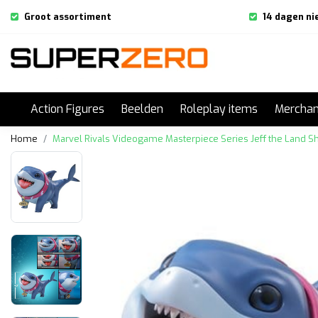
Groot assortiment
14 dagen ni
Action Figures
Beelden
Roleplay items
Merchan
Home
Marvel Rivals Videogame Masterpiece Series Jeff the Land S