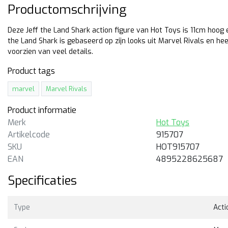
Productomschrijving
Deze Jeff the Land Shark action figure van Hot Toys is 11cm hoo
the Land Shark is gebaseerd op zijn looks uit Marvel Rivals en hee
voorzien van veel details.
Product tags
marvel
Marvel Rivals
Product informatie
Merk
Hot Toys
Pre Order
Artikelcode
915707
SKU
HOT915707
t Toys
Hot Toys
EAN
4895228625687
vie Masterpiece Wolverine
Marvel the Silver Surfer
Specificaties
luxe
Action Figure
cm hoge Hot Toys action
32cm hoge action figure van
ure van Wolverine uit de film
Marvel's the Silver Surfer,
Type
Acti
adpool & Wolverine. Deluxe
gemaakt door Hot Toys.
rsion met extra accessoires!