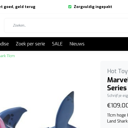
et goed, geld terug
Zorgvuldig ingepakt
dise
Zoek per serie
SALE
Nieuws
hark 11cm
Hot Toy
Marve
Series
Schrijf je e
€109,0
11cm hoge 
Land Shark 