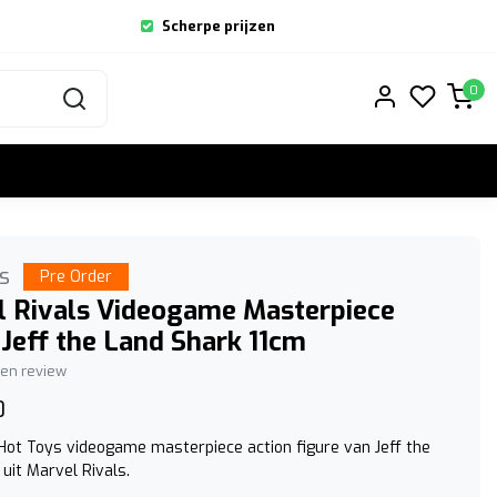
Scherpe prijzen
0
s
Pre Order
l Rivals Videogame Masterpiece
 Jeff the Land Shark 11cm
igen review
0
Hot Toys videogame masterpiece action figure van Jeff the
uit Marvel Rivals.