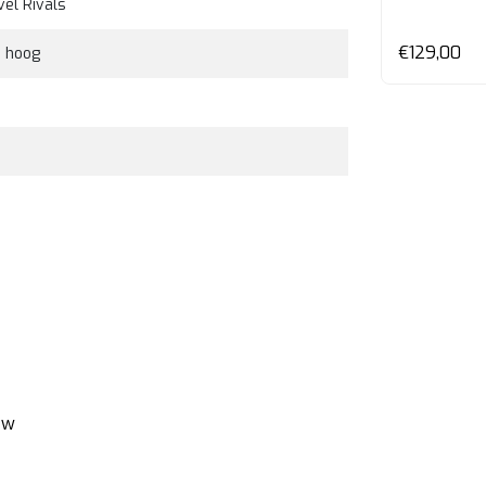
el Rivals
€289,00
en
€129,00
m hoog
Bekijken
€339,00
ew