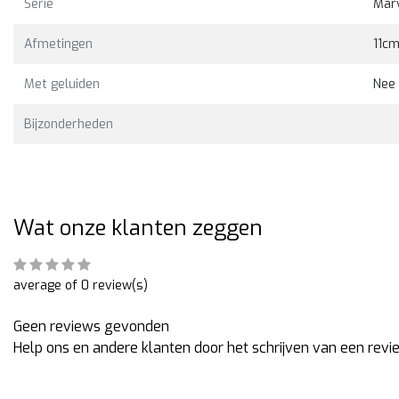
Serie
Marv
Bekijken
Bekijk
49,00
€329,00
Afmetingen
11c
Met geluiden
Nee
Bijzonderheden
Wat onze klanten zeggen
average of 0 review(s)
Geen reviews gevonden
Help ons en andere klanten door het schrijven van een revi