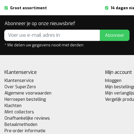
Groot assortiment
14 dagen ni
Abonneer je op onze nieuwsbrief
Abonneer
* We delen uw gegevens nooit met derden
Klantenservice
Mijn account
Klantenservice
Inloggen
Over SuperZero
Mijn bestellin
Algemene voorwaarden
Mijn verlanglij
Herroepen bestelling
Vergelijk prod
Klachten
Mint collectors
Onafhankelijke reviews
Betaalmethoden
Pre-order informatie