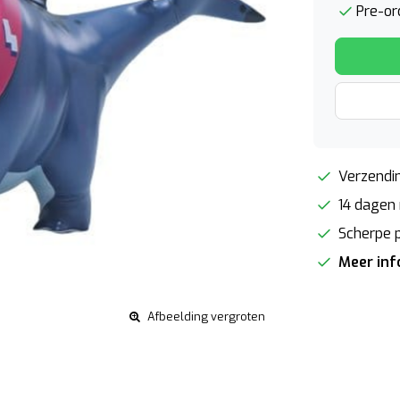
Pre-or
Verzendin
14 dagen 
Scherpe p
Meer in
Afbeelding vergroten