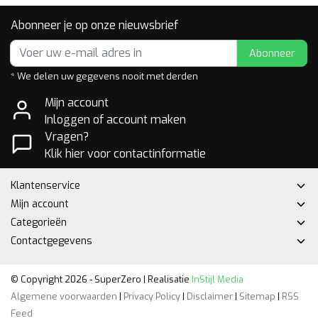
Abonneer je op onze nieuwsbrief
Abonneer
* We delen uw gegevens nooit met derden
Mijn account
Inloggen of account maken
Vragen?
Klik hier voor contactinformatie
Klantenservice
Mijn account
Categorieën
Contactgegevens
© Copyright 2026 - SuperZero | Realisatie
InStijl Media
Algemene voorwaarden
|
Privacy Policy
|
Disclaimer
|
Sitemap
|
RSS
Feed