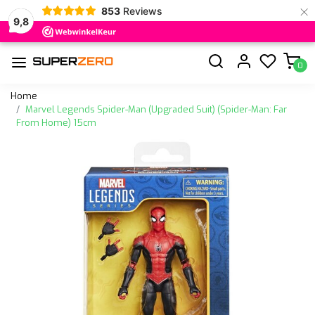
×
853
Reviews
9,8
0
Home
Marvel Legends Spider-Man (Upgraded Suit) (Spider-Man: Far
From Home) 15cm
Vorige
Volge