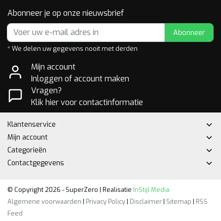
Abonneer je op onze nieuwsbrief
Abonneer
* We delen uw gegevens nooit met derden
Mijn account
Inloggen of account maken
Vragen?
Klik hier voor contactinformatie
Klantenservice
Mijn account
Categorieën
Contactgegevens
© Copyright 2026 - SuperZero | Realisatie
InStijl Media
Algemene voorwaarden
|
Privacy Policy
|
Disclaimer
|
Sitemap
|
RSS
Feed