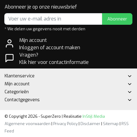
Abonneer je op onze nieuwsbrief
Abonneer
* We delen uw gegevens nooit met derden
Mijn account
Inloggen of account maken
Vragen?
Klik hier voor contactinformatie
Klantenservice
Mijn account
Categorieën
Contactgegevens
© Copyright 2026 - SuperZero | Realisatie
InStijl Media
Algemene voorwaarden
|
Privacy Policy
|
Disclaimer
|
Sitemap
|
RSS
Feed