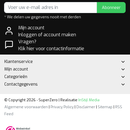
Abonneer
* We delen uw gegevens nooit met derden
Mijn account
Inloggen of account maken
Vragen?
Klik hier voor contactinformatie
Klantenservice
Mijn account
Categorieën
Contactgegevens
© Copyright 2026 - SuperZero | Realisatie
InStijl Media
Algemene voorwaarden
|
Privacy Policy
|
Disclaimer
|
Sitemap
|
RSS
Feed