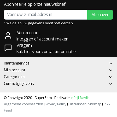
Abonneer je op onze nieuwsbrief
Abonneer
* We delen uw gegevens nooit met derden
Mijn account
Inloggen of account maken
Vragen?
Klik hier voor contactinformatie
Klantenservice
Mijn account
Categorieën
Contactgegevens
© Copyright 2026 - SuperZero | Realisatie
InStijl Media
Algemene voorwaarden
|
Privacy Policy
|
Disclaimer
|
Sitemap
|
RSS
Feed