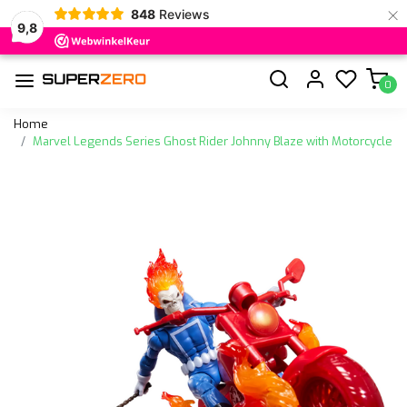
×
848
Reviews
9,8
0
Home
Marvel Legends Series Ghost Rider Johnny Blaze with Motorcycle
Vorige
Volge