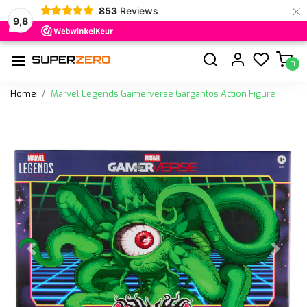
×
853
Reviews
9,8
0
Home
Marvel Legends Gamerverse Gargantos Action Figure
Vorige
Volge