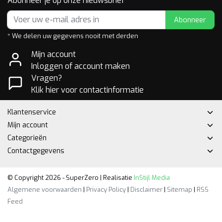
Abonneer je op onze nieuwsbrief
Abonneer
* We delen uw gegevens nooit met derden
Mijn account
Inloggen of account maken
Vragen?
Klik hier voor contactinformatie
Klantenservice
Mijn account
Categorieën
Contactgegevens
© Copyright 2026 - SuperZero | Realisatie
InStijl Media
Algemene voorwaarden
|
Privacy Policy
|
Disclaimer
|
Sitemap
|
RSS
Feed