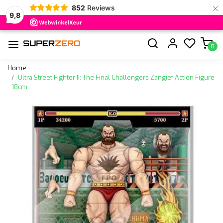
×
852
Reviews
9,8
0
Home
Ultra Street Fighter II: The Final Challengers Zangief Action Figure
18cm
Vorige
Volge