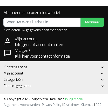
Abonneer je op onze nieuwsbrief
Abonneer
* We delen uw gegevens nooit met derden
Mijn account
Inloggen of account maken
Vragen?
Klik hier voor contactinformatie
Klantenservice
Mijn account
Categorieën
Contactgegevens
© Copyright 2026 - SuperZero | Realisatie
InStijl Media
Algemene voorwaarden
|
Privacy Policy
|
Disclaimer
|
Sitemap
|
RSS