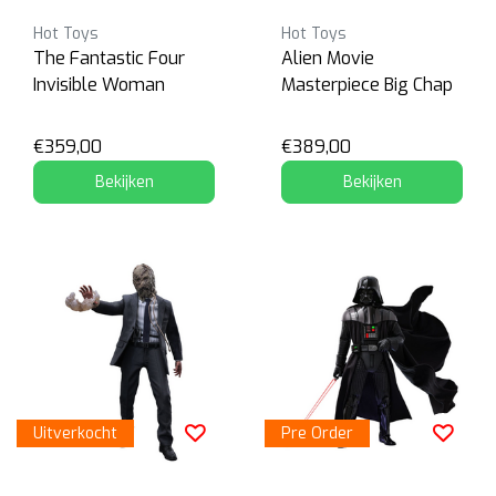
Hot Toys
Hot Toys
The Fantastic Four
Alien Movie
Invisible Woman
Masterpiece Big Chap
€359,00
€389,00
Bekijken
Bekijken
Uitverkocht
Pre Order