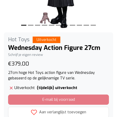
Hot Toys
Uitverkocht
Wednesday Action Figure 27cm
Schrijf je eigen review
€379,00
27cm hoge Hot Toys action figure van Wednesday
gebaseerd op de gelijknamige TV serie.
(tijdelijk) uitverkocht
Uitverkocht
E-mail bij voorraad
Aan verlanglijst toevoegen