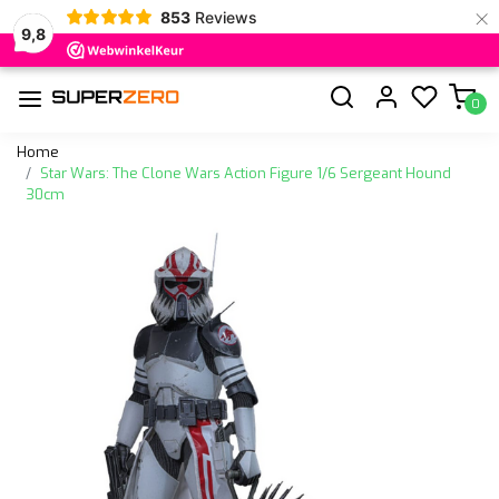
×
853
Reviews
9,8
0
Home
Star Wars: The Clone Wars Action Figure 1/6 Sergeant Hound
30cm
Vorige
Volge