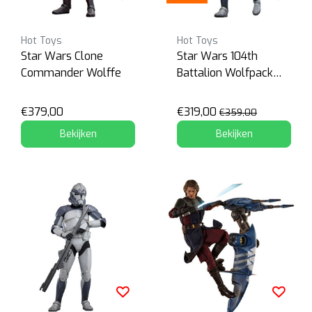
Hot Toys
Hot Toys
Star Wars Clone
Star Wars 104th
Commander Wolffe
Battalion Wolfpack
Clone Trooper Deluxe
Version
€379,00
€319,00
€359,00
Bekijken
Bekijken