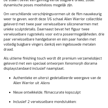
De staart bevat een geïntegreerde buigbare draad, zodat
dynamische poses moeiteloos mogelijk zijn.
Om verschillende verschijningsvormen uit de film nauwkeurig
weer te geven, wordt deze 1/6 schaal Alien Warrior collectible
geleverd met twee paar verwisselbare siliconenarmen met
unieke sculptdetails. Daarnaast bevat het figuur twee
verwisselbare rugstekels voor extra poseermogelijkheden, drie
paar verwisselbare handgebaren en één paar handen met
volledig buigbare vingers dankzij een ingebouwde metalen
draad.
Als ultieme finishing touch wordt dit premium verzamelobject
geleverd met een speciaal ontworpen Xenomorph diorama
displaystandaard inclusief naamplaat.
Authentieke en uiterst gedetailleerde weergave van de
Alien Warrior uit
Aliens
Nieuw ontwikkelde, filmaccurate kopsculpt
Inclusief 2 verwisselbare mondstukken: