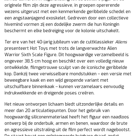
originele film zijn deze agressieve, in groepen opererende
wezens uitgerust met een kenmerkende geribbelde schedel en
een angstaanjagend exoskelet. Gedreven door een collectieve
hivemind vormen zij een dodelijke zwerm die hun Koningin
beschermt en elke bedreiging voor de kolonie uitschakelt.
Ter ere van het 40-jarig jubileum van de cultklassieker
Aliens
presenteert Hot Toys met trots de langverwachte Alien
Warrior Sixth Scale Figure. Dit hoogwaardige verzamelbeeld is
ongeveer 38,5 cm hoog en beschikt over een volledig nieuw
ontwikkelde, filmgetrouwe sculpt van de iconische geribbelde
kop. Dankzij twee verwisselbare mondstukken – een versie met
beweegbare kaak en een wijd geopende variant met
uitschuifbare binnenkaak – kunnen verzamelaars eenvoudig
indrukwekkende en dreigende poses creëren.
Het nieuw ontworpen lichaam biedt uitzonderlijke details en
meer dan 20 articulatiepunten. Door het gebruik van
hoogwaardig siliconenmateriaal heeft het figuur een naadloos
ontwerp bij de onderbuik, armen en benen, waardoor de brute
en agressieve uitstraling uit de film perfect wordt nagebootst.