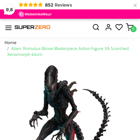
×
852
Reviews
9,8
0
Home
Alien: Romulus Movie Masterpiece Action Figure 1/6 Scorched
Xenomorph 44cm
Vorige
Volge