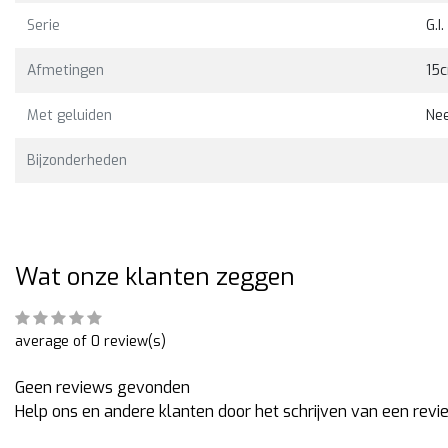
Serie
G.I.
Bekijken
Bekijk
9,00
€24,00
Afmetingen
15
Met geluiden
Ne
Bijzonderheden
Wat onze klanten zeggen
average of 0 review(s)
Geen reviews gevonden
Help ons en andere klanten door het schrijven van een revi