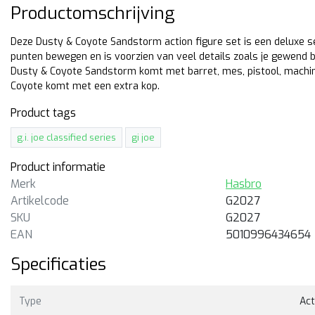
Productomschrijving
Deze Dusty & Coyote Sandstorm action figure set is een deluxe s
punten bewegen en is voorzien van veel details zoals je gewend be
Dusty & Coyote Sandstorm komt met barret, mes, pistool, machine
Coyote komt met een extra kop.
Product tags
g.i. joe classified series
gi joe
Product informatie
Merk
Hasbro
Artikelcode
G2027
sbro
SKU
Hasbro
G2027
. Joe Classified Series Brent
G.I. Joe Classified Bradley 
EAN
5010996434654
t & Run” Scott
Lob” Sanders
Specificaties
cm hoge action figure van
15cm hoge action figure van
nt “Hit & Run” Scott uit de G.I.
Bradley “Big Lob” Sanders ui
 Classified Series van
G.I. Joe Classified Series van
Type
Act
sbro.
Hasbro.