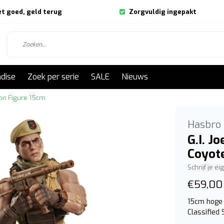
et goed, geld terug
Zorgvuldig ingepakt
dise
Zoek per serie
SALE
Nieuws
ion Figure 15cm
Hasbro
G.I. J
Coyot
Schrijf je e
€59,00
15cm hoge 
Classified 