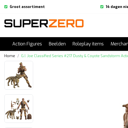
Groot assortiment
14 dagen ni
Action Figures
Beelden
Roleplay items
Merchan
Home
G.I. Joe Classified Series #217 Dusty & Coyote Sandstorm Act