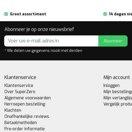
Groot assortiment
14 dagen ni
Abonneer je op onze nieuwsbrief
Abonneer
* We delen uw gegevens nooit met derden
Klantenservice
Mijn account
Klantenservice
Inloggen
Over SuperZero
Mijn bestellin
Algemene voorwaarden
Mijn verlanglij
Herroepen bestelling
Vergelijk prod
Klachten
Onafhankelijke reviews
Betaalmethoden
Pre-order informatie