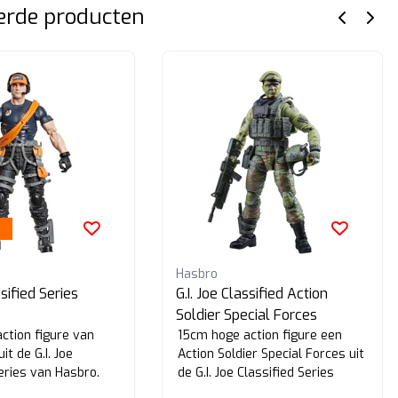
erde producten
Hasbro
ssified Series
G.I. Joe Classified Action
Soldier Special Forces
ction figure van
15cm hoge action figure een
it de G.I. Joe
Action Soldier Special Forces uit
Series van Hasbro.
de G.I. Joe Classified Series
Legacy Collection van Hasbro...