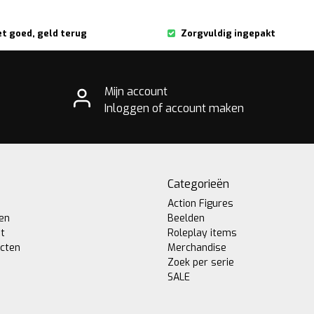
et goed, geld terug
Zorgvuldig ingepakt
Mijn account
Inloggen of account maken
Categorieën
Action Figures
gen
Beelden
st
Roleplay items
ucten
Merchandise
Zoek per serie
SALE