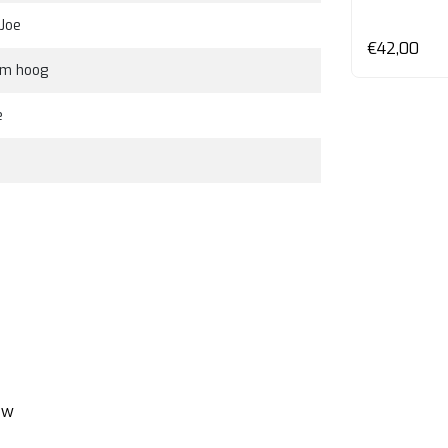
 Joe
en
Bekijken
€29,00
€42,00
cm hoog
e
ew