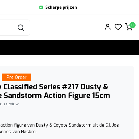
Scherpe prijzen
0
Pre Order
oe Classified Series #217 Dusty &
e Sandstorm Action Figure 15cm
igen review
action figure van Dusty & Coyote Sandstorm uit de G.I. Joe
Series van Hasbro.