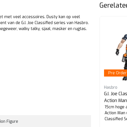
Gerelate
et met veel accessoires. Dusty kan op veel
nt van de G.I. Joe Classified series van Hasbro.
geweer, walky talky, sjaal, masker en rugtas.
Pre Order
Hasbro
Hasbro
“Big
G.I. Joe Classified Series Edwin
G.I. Joe Cla
"Lifeline" Steen
Action Man
15cm hoge action figure van
15cm hoge a
t de
Edwin "Lifeline" Steen uit de G.I.
Action Man u
Joe Classified Series van
Classified 
ion Figure
Hasbro.