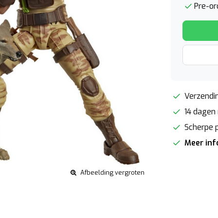
Pre-or
Verzendin
14 dagen 
Scherpe p
Meer in
Afbeelding vergroten