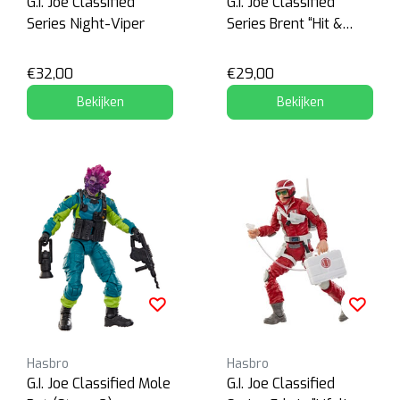
G.I. Joe Classified
G.I. Joe Classified
Series Night-Viper
Series Brent “Hit &
Run” Scott
€32,00
€29,00
Bekijken
Bekijken
Hasbro
Hasbro
G.I. Joe Classified Mole
G.I. Joe Classified