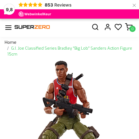
×
853
Reviews
9,8
0
Home
G.I. Joe Classified Series Bradley “Big Lob” Sanders Action Figure
15cm
Vorige
Volge