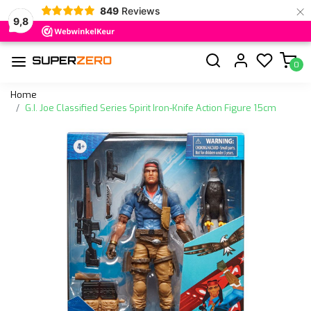
×
849
Reviews
9,8
0
Home
G.I. Joe Classified Series Spirit Iron-Knife Action Figure 15cm
Vorige
Volge