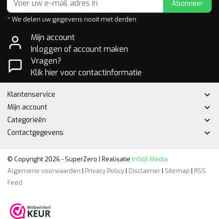
Abonneer
* We delen uw gegevens nooit met derden
Mijn account
Inloggen of account maken
Vragen?
Klik hier voor contactinformatie
Klantenservice
Mijn account
Categorieën
Contactgegevens
© Copyright 2026 - SuperZero | Realisatie
InStijl Media
Algemene voorwaarden
|
Privacy Policy
|
Disclaimer
|
Sitemap
|
RSS
Feed