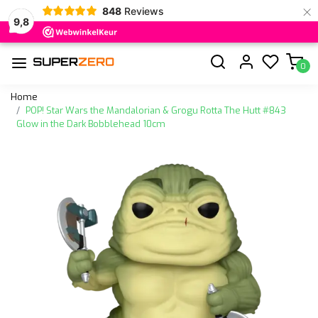
×
848
Reviews
9,8
0
Home
POP! Star Wars the Mandalorian & Grogu Rotta The Hutt #843
Glow in the Dark Bobblehead 10cm
Vorige
Volge