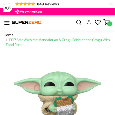
×
849
Reviews
9,8
0
Home
POP! Star Wars the Mandalorian & Grogu Bobblehead Grogu With
Food 9cm
Vorige
Volge