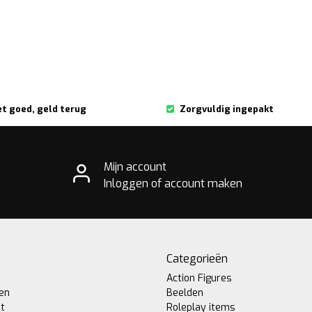
et goed, geld terug
Zorgvuldig ingepakt
Mijn account
Inloggen of account maken
Categorieën
Action Figures
gen
Beelden
st
Roleplay items