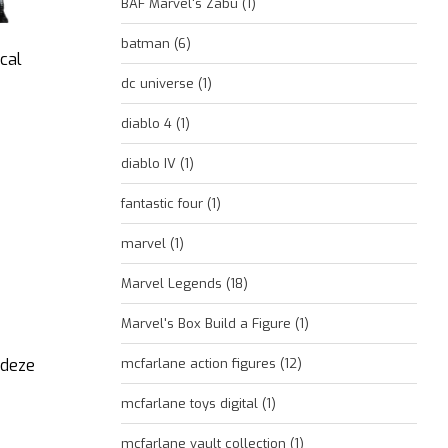
BAF Marvel's Zabu
(1)
batman
(6)
ical
dc universe
(1)
diablo 4
(1)
diablo IV
(1)
fantastic four
(1)
marvel
(1)
Marvel Legends
(18)
Marvel's Box Build a Figure
(1)
 deze
mcfarlane action figures
(12)
mcfarlane toys digital
(1)
mcfarlane vault collection
(1)