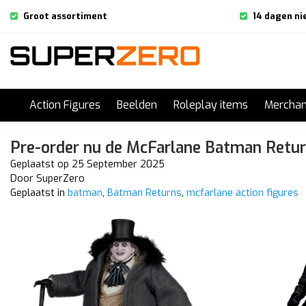
Groot assortiment
14 dagen ni
Action Figures
Beelden
Roleplay items
Merchan
Pre-order nu de McFarlane Batman Return
Geplaatst op
25 September 2025
Door SuperZero
Geplaatst in
batman
,
Batman Returns
,
mcfarlane action figures