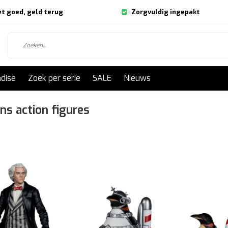
et goed, geld terug
Zorgvuldig ingepakt
dise
Zoek per serie
SALE
Nieuws
s action figures