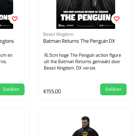
Beast Kingdom
egions
Batman Returns The Penguin DX
1cm en
16,5cm hoge The Penguin action figure
rns.
uit the Batman Returns gemaakt door
Beast Kingdom. DX versie.
Bekijken
Bekijken
€155,00