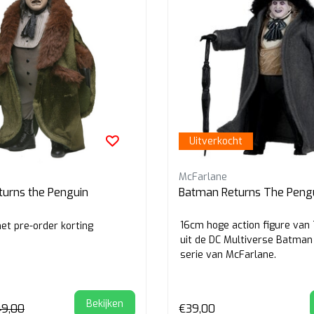
Uitverkocht
McFarlane
urns the Penguin
Batman Returns The Peng
16cm hoge action figure van
 met pre-order korting
uit de DC Multiverse Batman
serie van McFarlane.
Bekijken
49,00
€39,00