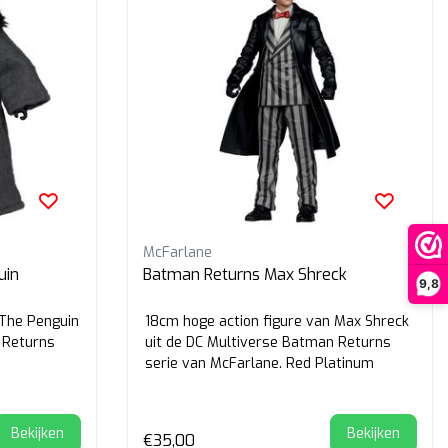
McFarlane
uin
Batman Returns Max Shreck
9,8
 The Penguin
18cm hoge action figure van Max Shreck
 Returns
uit de DC Multiverse Batman Returns
serie van McFarlane. Red Platinum
edition.
Bekijken
Bekijken
€35,00