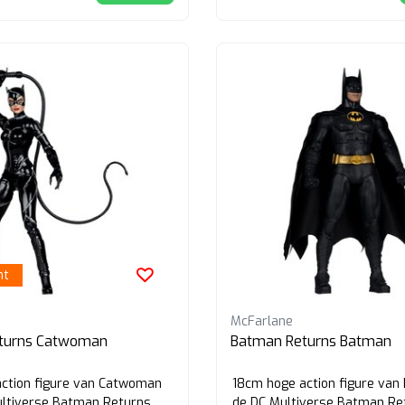
ht
McFarlane
turns Catwoman
Batman Returns Batman
ction figure van Catwoman
18cm hoge action figure van
ultiverse Batman Returns
de DC Multiverse Batman Re