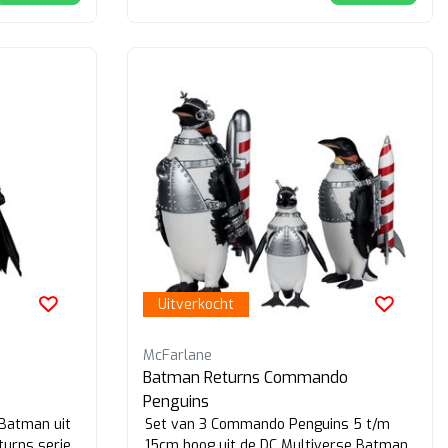
Uitverkocht
McFarlane
Batman Returns Commando
Penguins
 Batman uit
Set van 3 Commando Penguins 5 t/m
turns serie
15cm hoog uit de DC Multiverse Batman