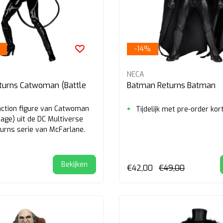
-14%
NECA
turns Catwoman (Battle
Batman Returns Batman
ction figure van Catwoman
Tijdelijk met pre-order kor
age) uit de DC Multiverse
rns serie van McFarlane.
Bekijken
€42,00
€49,00