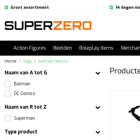
Groot assortiment
14 dagen ni
Action Figures
Beelden
Roleplay items
Merchan
Home
Tags
batman returns
Product
Naam van A tot G
Batman
DC Comics
Naam van R tot Z
Superman
Type product