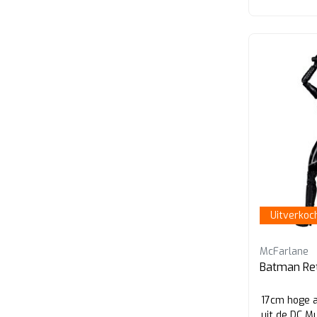
Uitverkoc
McFarlane
Batman Re
17cm hoge a
uit de DC M