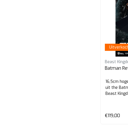
Uitverkoc
Beast King
Batman Re
16,5cm hoge
uit the Ba
Beast King
€119,00