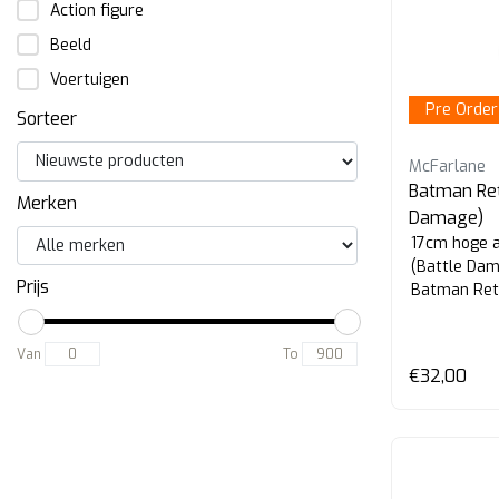
Action figure
Beeld
Voertuigen
Pre Order
Sorteer
McFarlane
Batman Re
Merken
Damage)
17cm hoge a
(Battle Dam
Prijs
Batman Retu
Van
To
€32,00