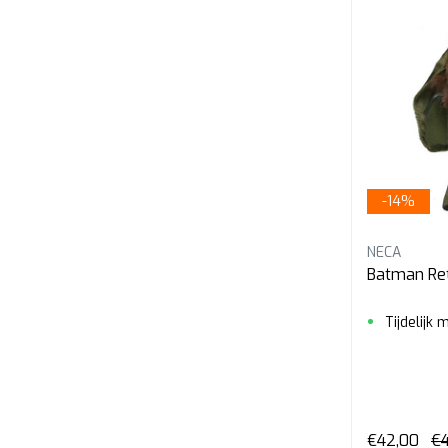
-14%
NECA
Batman Ret
Tijdelijk
€42,00
€