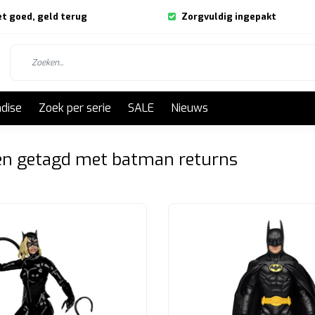
et goed, geld terug
Zorgvuldig ingepakt
dise
Zoek per serie
SALE
Nieuws
en getagd met batman returns