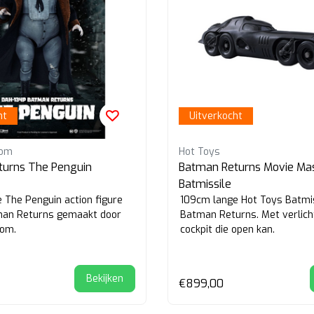
ht
Uitverkocht
dom
Hot Toys
turns The Penguin
Batman Returns Movie Mas
Batmissile
 The Penguin action figure
109cm lange Hot Toys Batmis
tman Returns gemaakt door
Batman Returns. Met verlich
dom.
cockpit die open kan.
Bekijken
€899,00