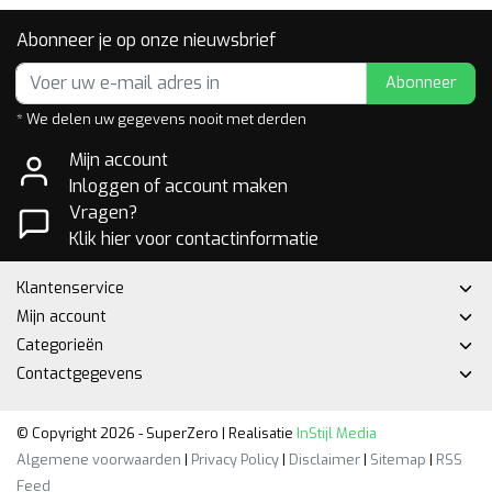
Abonneer je op onze nieuwsbrief
Abonneer
* We delen uw gegevens nooit met derden
Mijn account
Inloggen of account maken
Vragen?
Klik hier voor contactinformatie
Klantenservice
Mijn account
Categorieën
Contactgegevens
© Copyright 2026 - SuperZero | Realisatie
InStijl Media
Algemene voorwaarden
|
Privacy Policy
|
Disclaimer
|
Sitemap
|
RSS
Feed