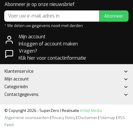
Abonneer je op onze nieuwsbrief
Abonneer
* We delen uw gegevens nooit met derden
Mijn account
Inloggen of account maken
Vragen?
Klik hier voor contactinformatie
Klantenservice
Mijn account
Categorieën
Contactgegevens
© Copyright 2026 - SuperZero | Realisatie
InStijl Media
Algemene voorwaarden
|
Privacy Policy
|
Disclaimer
|
Sitemap
|
RSS
Feed