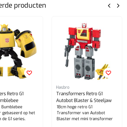
erde producten
Hasbro
rs Retro G1
Transformers Retro G1
umblebee
Autobot Blaster & Steeljaw
e Bumblebee
18cm hoge retro G1
r gebaseerd op het
Transformer van Autobot
 de G1 series.
Blaster met mini transformer
van Steeljaw.