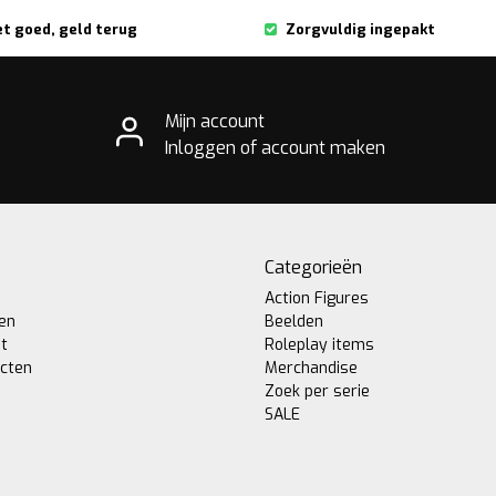
et goed, geld terug
Zorgvuldig ingepakt
Mijn account
Inloggen of account maken
Categorieën
Action Figures
gen
Beelden
st
Roleplay items
ucten
Merchandise
Zoek per serie
SALE