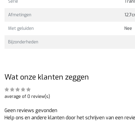
Serie
Tran
Bekijken
Bekijk
2,00
€99,00
Afmetingen
12,7
Met geluiden
Nee
Bijzonderheden
Wat onze klanten zeggen
average of 0 review(s)
Geen reviews gevonden
Help ons en andere klanten door het schrijven van een revi