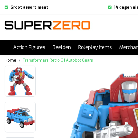
Groot assortiment
14 dagen ni
Action Figures
Beelden
Roleplay items
Merchan
Home
Transformers Retro G1 Autobot Gears