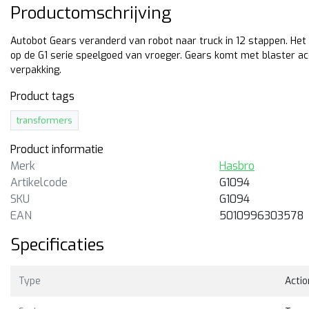
Productomschrijving
Autobot Gears veranderd van robot naar truck in 12 stappen. Het
op de G1 serie speelgoed van vroeger. Gears komt met blaster acc
verpakking.
Product tags
transformers
Product informatie
Merk
Hasbro
Artikelcode
G1094
SKU
G1094
sbro
Hasbro
EAN
5010996303578
ansformers Voyager G1
Transformers Retro G1
Specificaties
iverse Ramjet
Optimus Prime
,5cm hoge G1 Universe Ramjet
16cm hoge retro Transform
ansformer uit de
van G1 Autobot Commander
Type
Actio
ansformers Legacy United
Optimus Prime.
rie van Hasbro.