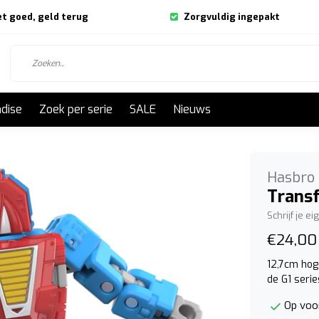
et goed, geld terug
Zorgvuldig ingepakt
dise
Zoek per serie
SALE
Nieuws
Hasbro
Transf
Schrijf je e
€24,00
12,7cm hog
de G1 serie
Op voo