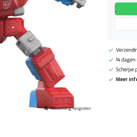
Verzendin
14 dagen 
Scherpe p
Meer in
Afbeelding vergroten