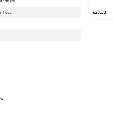
sformers
en
Bekijken
€42,00
€29,00
cm hoog
ew