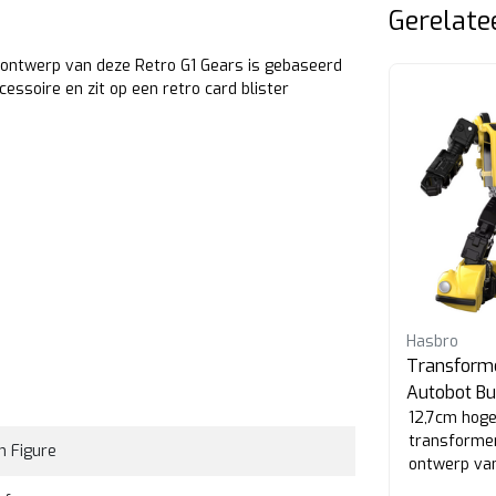
Gerelate
 ontwerp van deze Retro G1 Gears is gebaseerd
essoire en zit op een retro card blister
Hasbro
Hasbro
Transformers G1 Bombshell &
Transforme
Ramhorn
Autobot B
er
Deze retro G1 transformers set
12,7cm hog
bestaat uit een 12,5cm hoge
transforme
n Figure
Bombshell en 5cm hoge
ontwerp van
Ramhorn transformer.