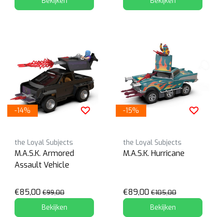
Bekijken
Bekijken
-14%
-15%
the Loyal Subjects
the Loyal Subjects
M.A.S.K. Armored
M.A.S.K. Hurricane
Assault Vehicle
€85,00
€89,00
€99,00
€105,00
Bekijken
Bekijken