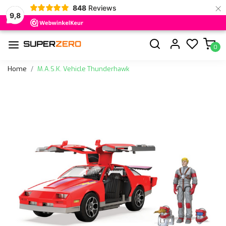
×
848
Reviews
9,8
0
Home
M.A.S.K. Vehicle Thunderhawk
Vorige
Volge