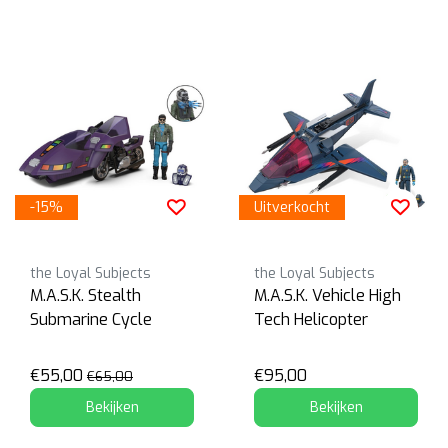
-15%
Uitverkocht
the Loyal Subjects
the Loyal Subjects
M.A.S.K. Stealth
M.A.S.K. Vehicle High
Submarine Cycle
Tech Helicopter
€55,00
€95,00
€65,00
Bekijken
Bekijken