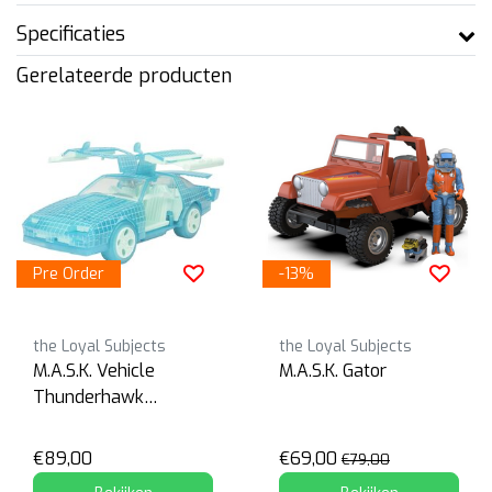
Specificaties
Gerelateerde producten
Pre Order
-13%
the Loyal Subjects
the Loyal Subjects
M.A.S.K. Vehicle
M.A.S.K. Gator
Thunderhawk
Hologram Variant
€89,00
€69,00
€79,00