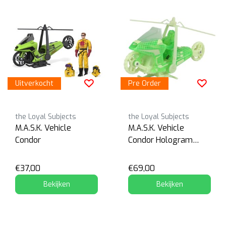
Uitverkocht
Pre Order
the Loyal Subjects
the Loyal Subjects
M.A.S.K. Vehicle
M.A.S.K. Vehicle
Condor
Condor Hologram
Variant
€37,00
€69,00
Bekijken
Bekijken