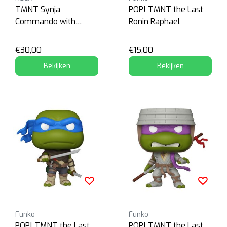
TMNT Synja
POP! TMNT the Last
Commando with
Ronin Raphael
Mousers
€30,00
€15,00
Bekijken
Bekijken
Funko
Funko
POP! TMNT the Last
POP! TMNT the Last