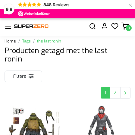
×
848
Reviews
9,8
0
Home
Tags
the last ronin
Producten getagd met the last
ronin
Filters
1
2