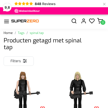
×
848
Reviews
9,8
0
Home
Tags
spinal tap
Producten getagd met spinal
tap
Filters