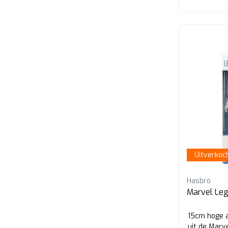
Uitverkoc
Hasbro
Marvel Leg
15cm hoge a
uit de Marv