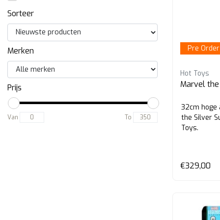
Sorteer
Pre Order
Merken
Hot Toys
Marvel the 
Prijs
32cm hoge a
the Silver 
Van
To
Toys.
€329,00