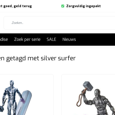
et goed, geld terug
Zorgvuldig ingepakt
dise
Zoek per serie
SALE
Nieuws
n getagd met silver surfer