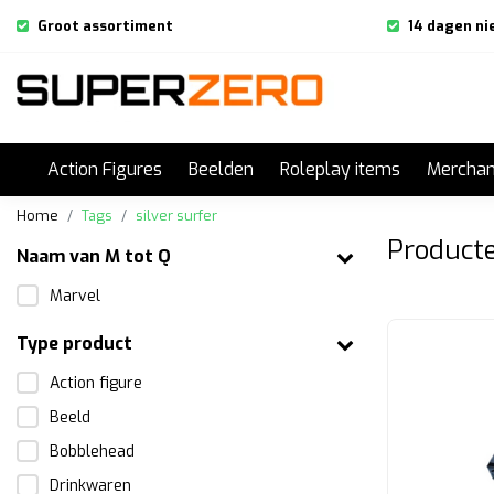
Groot assortiment
14 dagen ni
Action Figures
Beelden
Roleplay items
Merchan
Home
Tags
silver surfer
Producte
Naam van M tot Q
Marvel
Type product
Action figure
Beeld
Bobblehead
Drinkwaren