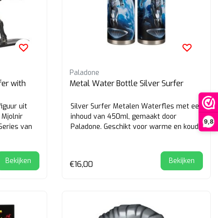
Paladone
fer with
Metal Water Bottle Silver Surfer
iguur uit
Silver Surfer Metalen Waterfles met een
 Mjolnir
inhoud van 450ml, gemaakt door
9,8
Series van
Paladone. Geschikt voor warme en koude
dranken.
Bekijken
Bekijken
€16,00