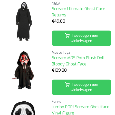
NECA
Scream Ultimate Ghost Face
Returns
€49,00
Toevoegen aan
winkelwagen
Mezco Toyz
Scream MDS Roto Plush Doll
Bloody Ghost Face
€109,00
Toevoegen aan
winkelwagen
Funko
Jumbo POP! Scream Ghostface
Vinyl Figure