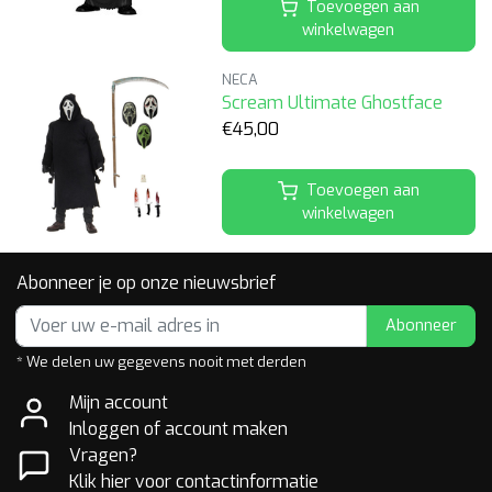
Toevoegen aan
winkelwagen
NECA
Scream Ultimate Ghostface
€45,00
Toevoegen aan
winkelwagen
Abonneer je op onze nieuwsbrief
Abonneer
* We delen uw gegevens nooit met derden
Mijn account
Inloggen of account maken
Vragen?
Klik hier voor contactinformatie