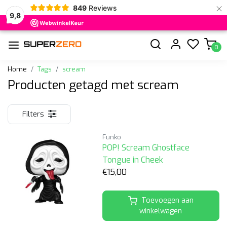
×
849
Reviews
9,8
0
Home
Tags
scream
Producten getagd met scream
Filters
Funko
POP! Scream Ghostface
Tongue in Cheek
€15,00
Toevoegen aan
winkelwagen