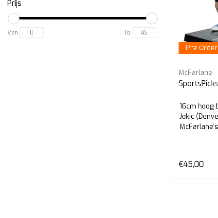
Prijs
Van
To
Pre Order
McFarlane
SportsPicks
16cm hoog b
Jokic (Denv
McFarlane's
€45,00