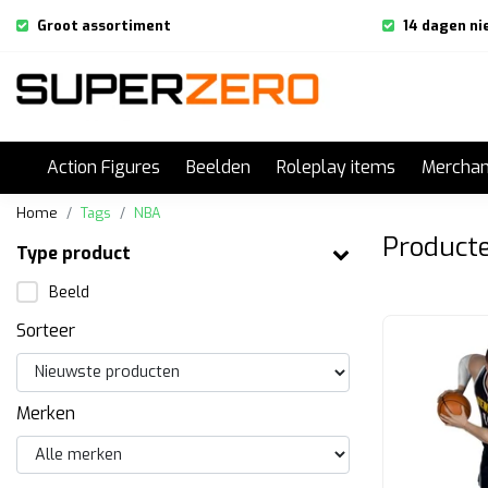
Groot assortiment
14 dagen ni
Action Figures
Beelden
Roleplay items
Merchan
Home
Tags
NBA
Product
Type product
Beeld
Sorteer
Merken