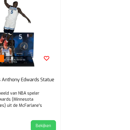
s Anthony Edwards Statue
eeld van NBA speler
wards (Minnesota
s) uit de McFarlane's
series.
Bekijken