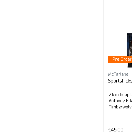
Pre Order
McFarlane
SportsPick
21cm hoog b
Anthony Ed
Timberwolve
Sportspicks 
€45,00