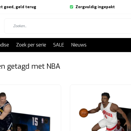
et goed, geld terug
Zorgvuldig ingepakt
dise
Zoek per serie
SALE
Nieuws
en getagd met NBA