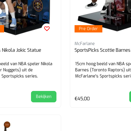
Pre Order
McFarlane
 Nikola Jokic Statue
SportsPicks Scottie Barnes
eeld van NBA speler Nikola
15cm hoog beeld van NBA spe
er Nuggets) uit de
Barnes (Toronto Raptors) uit
 Sportspicks series.
McFarlane's Sportspicks seri
Bekijken
€45,00