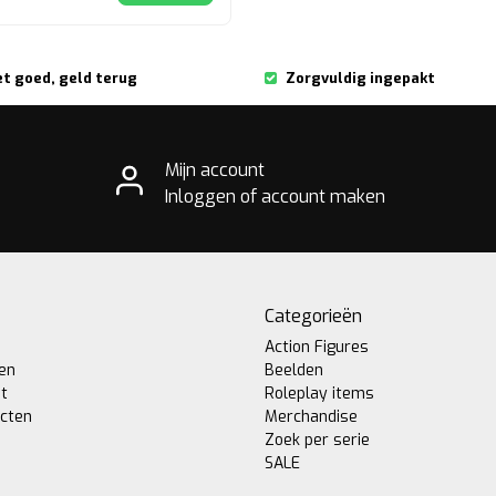
et goed, geld terug
Zorgvuldig ingepakt
Mijn account
Inloggen of account maken
Categorieën
Action Figures
gen
Beelden
st
Roleplay items
ucten
Merchandise
Zoek per serie
SALE