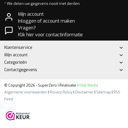
* We delen uw gegevens nooit met derden
Mijn account
Inloggen of account maken
Vragen?
Klik hier voor contactinformatie
Klantenservice
Mijn account
Categorieën
Contactgegevens
© Copyright 2026 - SuperZero | Realisatie
InStijl Media
Algemene voorwaarden
|
Privacy Policy
|
Disclaimer
|
Sitemap
|
RSS
Feed