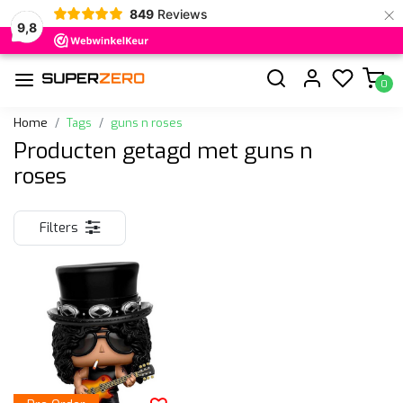
×
849
Reviews
9,8
0
Home
Tags
guns n roses
Producten getagd met guns n
roses
Filters