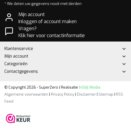
* We delen uw gegevens nooit met derden
Mijn account
Inloggen of account maken
Vragen?
Klik hier voor contactinformatie
Klantenservice
Mijn account
Categorieën
Contactgegevens
© Copyright 2026 - SuperZero | Realisatie
InStijl Media
Algemene voorwaarden
|
Privacy Policy
|
Disclaimer
|
Sitemap
|
RSS
Feed