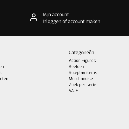
Mijn account
Inloggen of account maken
Categorieën
Action Figures
gen
Beelden
st
Roleplay items
ucten
Merchandise
Zoek per serie
SALE