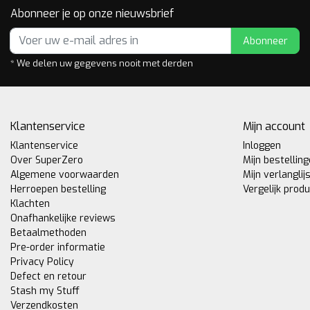
Abonneer je op onze nieuwsbrief
Abonneer
* We delen uw gegevens nooit met derden
Klantenservice
Mijn account
Klantenservice
Inloggen
Over SuperZero
Mijn bestellin
Algemene voorwaarden
Mijn verlanglij
Herroepen bestelling
Vergelijk prod
Klachten
Onafhankelijke reviews
Betaalmethoden
Pre-order informatie
Privacy Policy
Defect en retour
Stash my Stuff
Verzendkosten