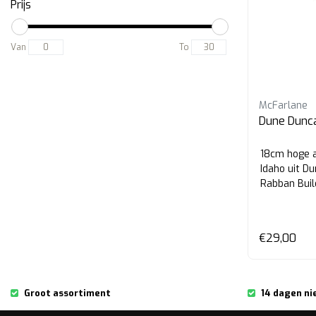
Prijs
Van
To
McFarlane
Dune Dunca
18cm hoge a
Idaho uit D
Rabban Build
€29,00
Groot assortiment
14 dagen ni