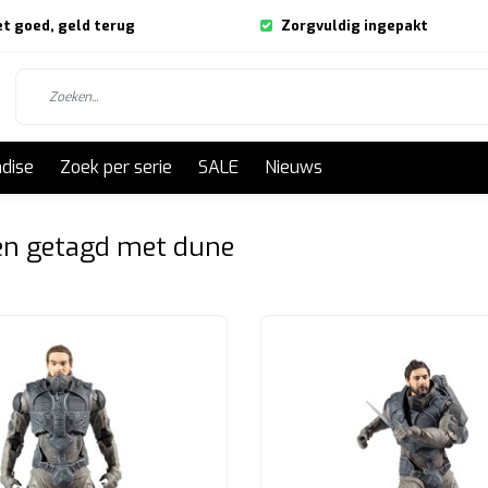
et goed, geld terug
Zorgvuldig ingepakt
dise
Zoek per serie
SALE
Nieuws
en getagd met dune