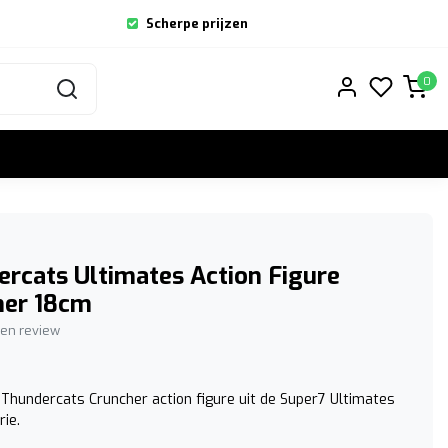
Scherpe prijzen
0
rcats Ultimates Action Figure
her 18cm
igen review
Thundercats Cruncher action figure uit de Super7 Ultimates
rie.