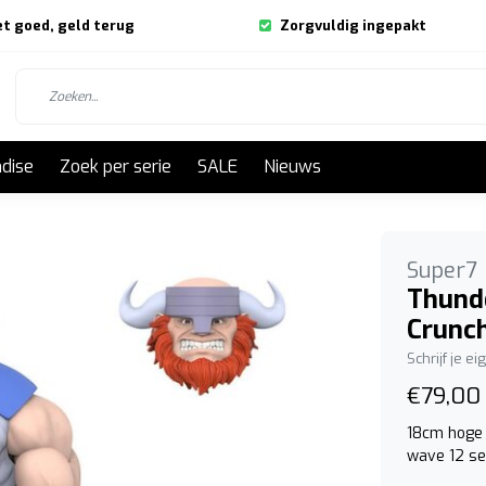
et goed, geld terug
Zorgvuldig ingepakt
dise
Zoek per serie
SALE
Nieuws
Super7
Thunde
Crunc
Schrijf je e
€79,00
18cm hoge 
wave 12 se