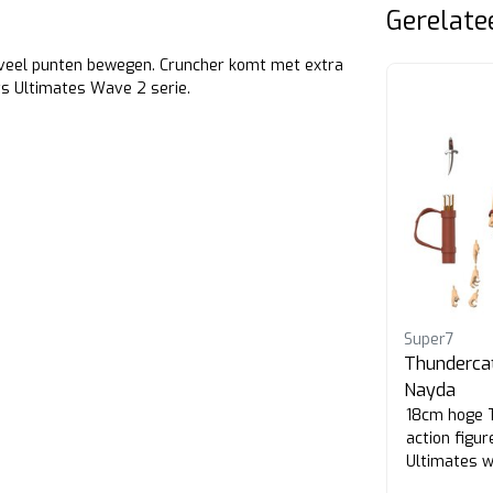
Gerelate
 veel punten bewegen. Cruncher komt met extra
ts Ultimates Wave 2 serie.
-16%
Super7
Super7
Thundercats Vintage
Thundercat
Collection Jackalman
Nayda
14cm hoge action figure van
18cm hoge 
e
Jackalman uit de Thundercats
action figur
ion
Vintage Collection Wave 1 van
Ultimates w
Super7.