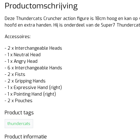
Productomschrijving
Deze Thundercats Cruncher action figure is 18cm hoog en kan op
hoofd en extra handen. Hij is onderdeel van de Super7 Thunderca
Accessoires:
- 2 x Interchangeable Heads
- 1 x Neutral Head
- 1 x Angry Head
- 6 x Interchangeable Hands
- 2 x Fists
itverkocht
- 2 x Gripping Hands
- 1 x Expressive Hand (right)
- 1 x Pointing Hand (right)
per7
Super7
- 2 x Pouches
undercats Vintage
Thundercats Vintage
lection Lion-O
Collection Mumm-Ra
Product tags
cm hoge action figure van
14cm hoge action figure van
thundercats
on-O uit de Thundercats
Mumm-Ra (Ever Living) uit d
ntage Collection Wave 1 van
Thundercats Vintage Collect
Product informatie
per7.
Wave 1 van Super7.