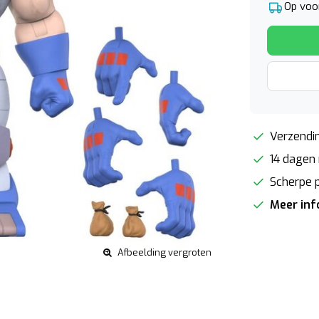
Op voor
Verzendin
14 dagen 
Scherpe p
Meer in
Afbeelding vergroten