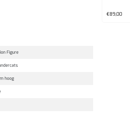
en
Bekijken
€27,00
€32,00
€89,00
ion Figure
undercats
cm hoog
e