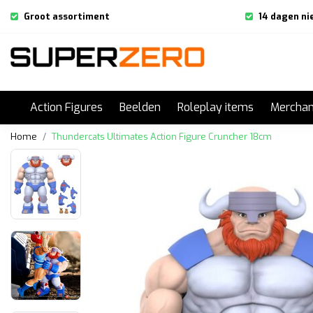
Groot assortiment
14 dagen ni
Action Figures
Beelden
Roleplay items
Merchan
Home
Thundercats Ultimates Action Figure Cruncher 18cm