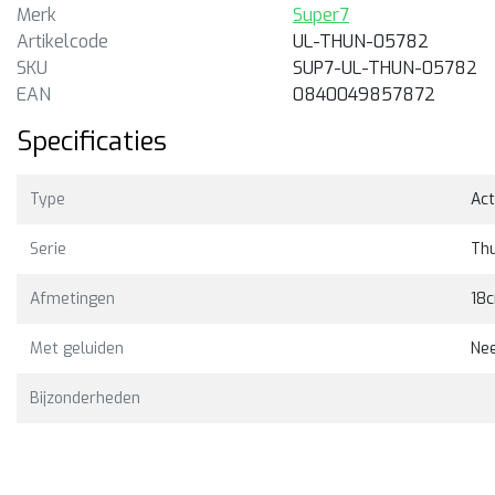
Merk
Super7
Artikelcode
UL-THUN-05782
Bekijken
Bekijk
2,00
€37,00
SKU
SUP7-UL-THUN-05782
EAN
0840049857872
Specificaties
Type
Act
Serie
Th
Afmetingen
18
Met geluiden
Ne
Bijzonderheden