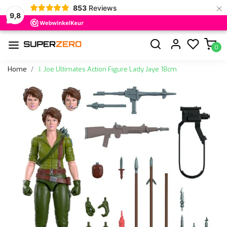
×
853
Reviews
9,8
0
Home
.I. Joe Ultimates Action Figure Lady Jaye 18cm
Vorige
Volge