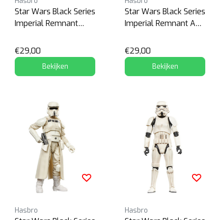
Hasbro
Hasbro
Star Wars Black Series
Star Wars Black Series
Imperial Remnant
Imperial Remnant AT-
Stormtrooper
AT Driver
(Exclusive)
€29,00
€29,00
Bekijken
Bekijken
Hasbro
Hasbro