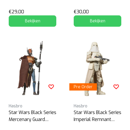
Warlord & Polar
Mouse Droid
€29,00
€30,00
Bekijken
Bekijken
Pre Order
Hasbro
Hasbro
Star Wars Black Series
Star Wars Black Series
Mercenary Guard
Imperial Remnant
Droid
Snowtrooper