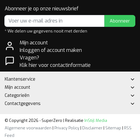
Abonneer je op onze nieuwsbrief
Abonneer
* We delen uw gegevens nooit met derden
Mijn account
Inloggen of account maken
Vragen?
Klik hier voor contactinformatie
Klantenservice
Mijn account
Categorieën
Contactgegevens
© Copyright 2026 - SuperZero | Realisatie
InStijl Media
Algemene voorwaarden
|
Privacy Policy
|
Disclaimer
|
Sitemap
|
RSS
Feed