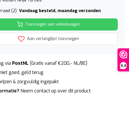
e Mutant Ninja Turtles.
Vandaag besteld, maandag verzonden
rraad (2)
Toevoegen aan winkelwagen
Aan verlanglijst toevoegen
g via
PostNL
(Gratis vanaf €200,- NL/BE)
9,8
niet goed, geld terug
rijzen & zorgvuldig ingepakt
formatie?
Neem contact op over dit product