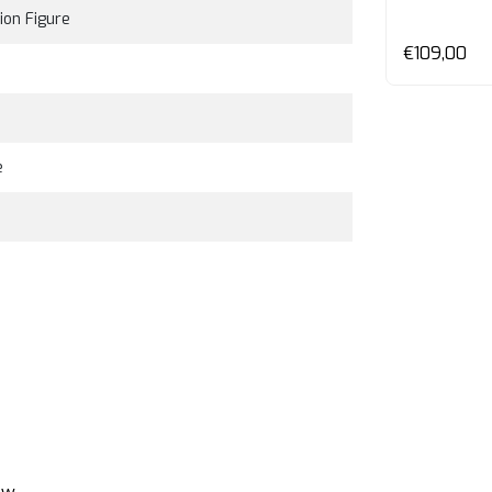
the Last Ro..
ion Figure
en
Bekijken
€55,00
€109,00
e