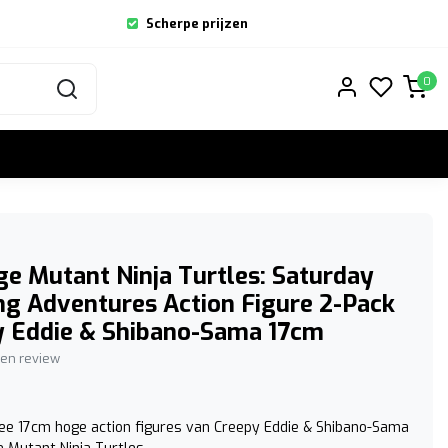
Scherpe prijzen
0
e Mutant Ninja Turtles: Saturday
g Adventures Action Figure 2-Pack
y Eddie & Shibano-Sama 17cm
igen review
ee 17cm hoge action figures van Creepy Eddie & Shibano-Sama