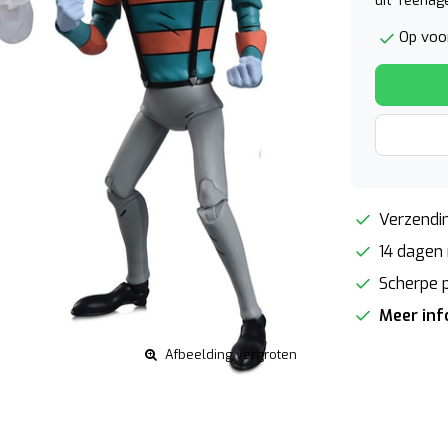
uit Teenag
Op voo
Verzendin
14 dagen 
Scherpe p
Meer in
Afbeelding vergroten