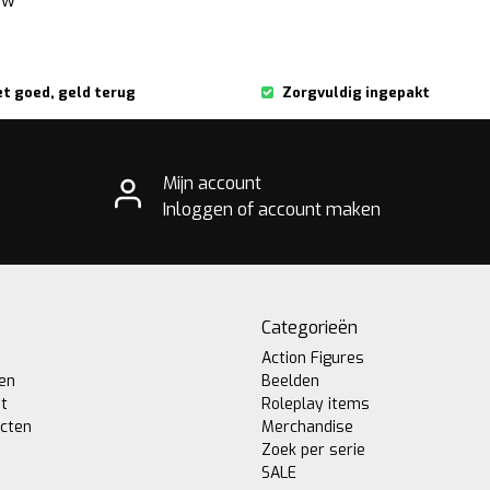
ew
et goed, geld terug
Zorgvuldig ingepakt
Mijn account
Inloggen of account maken
Categorieën
Action Figures
gen
Beelden
st
Roleplay items
ucten
Merchandise
Zoek per serie
SALE