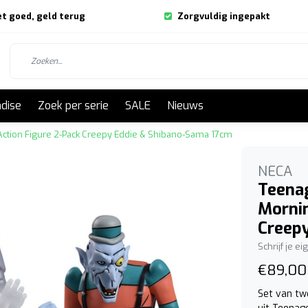
et goed, geld terug
Zorgvuldig ingepakt
dise
Zoek per serie
SALE
Nieuws
Action Figure 2-Pack Creepy Eddie & Shibano-Sama 17cm
NECA
Teenag
Mornin
Creep
Schrijf je e
€89,00
Set van tw