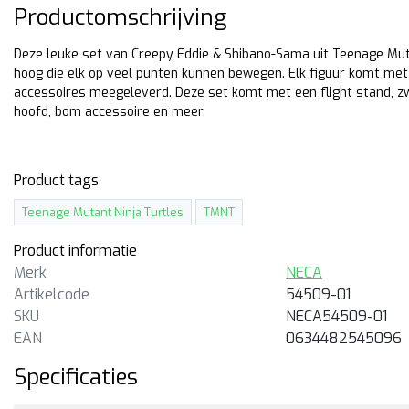
Productomschrijving
Deze leuke set van Creepy Eddie & Shibano-Sama uit Teenage Muta
hoog die elk op veel punten kunnen bewegen. Elk figuur komt me
accessoires meegeleverd. Deze set komt met een flight stand, z
hoofd, bom accessoire en meer.
Product tags
Teenage Mutant Ninja Turtles
TMNT
Product informatie
Merk
NECA
CA
NECA
Artikelcode
54509-01
NT Hunter Leonardo
TMNT Old Man Raphael
SKU
NECA54509-01
EAN
0634482545096
cm hoge action figure van
18cm hoge action figure van
nter Leonardo uit de Teenage
Man Raphael uit de Teenage
Specificaties
tant Ninja Turtles Mirage
Mutant Ninja Turtles Mirage
mics serie van NECA.
Comics serie van NECA.