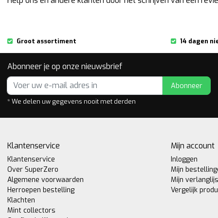
Help ons en andere klanten door het schrijven van een revi
Groot assortiment
14 dagen ni
Abonneer je op onze nieuwsbrief
Abonneer
* We delen uw gegevens nooit met derden
Klantenservice
Mijn account
Klantenservice
Inloggen
Over SuperZero
Mijn bestellin
Algemene voorwaarden
Mijn verlanglij
Herroepen bestelling
Vergelijk prod
Klachten
Mint collectors