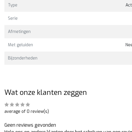
Type
Act
Bekijken
Bekijk
8,00
€37,00
Serie
Afmetingen
Met geluiden
Ne
Bijzonderheden
Wat onze klanten zeggen
average of 0 review(s)
Geen reviews gevonden