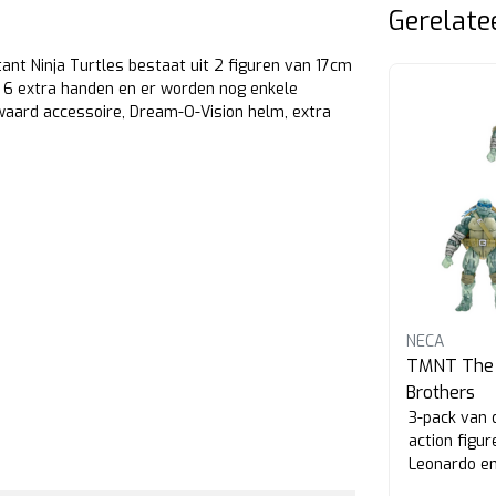
Gerelate
nt Ninja Turtles bestaat uit 2 figuren van 17cm
t 6 extra handen en er worden nog enkele
waard accessoire, Dream-O-Vision helm, extra
Uitverkocht
NECA
NECA
TMNT Cartoon Ultimate
TMNT The 
Shredder (Classic Colors)
Brothers
 Old
18cm hoge Ultimate Shredder
3-pack van 
(Classic Colors) action figure uit
action figu
de Teenage Mutant Ninja
Leonardo en
Turtles Cartoon serie.
Teenage Mut