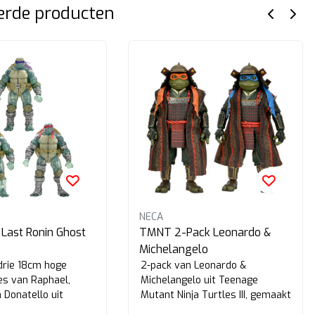
erde producten
NECA
Last Ronin Ghost
TMNT 2-Pack Leonardo &
Michelangelo
drie 18cm hoge
2-pack van Leonardo &
res van Raphael,
Michelangelo uit Teenage
 Donatello uit
Mutant Ninja Turtles III, gemaakt
ant Ninja Turtles
door NECA.