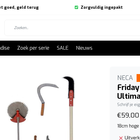
et goed, geld terug
Zorgvuldig ingepakt
dise
Zoek per serie
SALE
Nieuws
NECA
Friday
Ultima
Schrijf je e
€59,00
18cm hoge u
Uitver