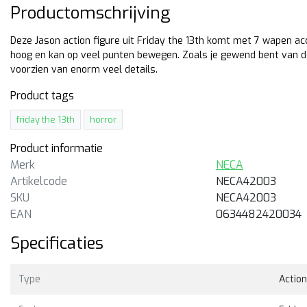
Productomschrijving
Deze Jason action figure uit Friday the 13th komt met 7 wapen ac
hoog en kan op veel punten bewegen. Zoals je gewend bent van de
voorzien van enorm veel details.
Product tags
friday the 13th
horror
Product informatie
Merk
NECA
-17%
-17%
Artikelcode
NECA42003
SKU
NECA42003
CA
NECA
EAN
0634482420034
iday the 13th The Game
Friday the 13th The Game
Specificaties
son
Jason
Tijdelijk met pre-order korting
Tijdelijk met pre-order kor
Type
Action