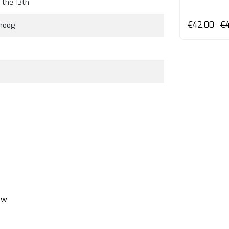
 the 13th
en
Bekijken
€59,00
€42,00
€
hoog
ew