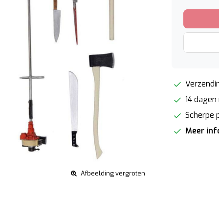
Verzendin
14 dagen 
Scherpe p
Meer in
Afbeelding vergroten