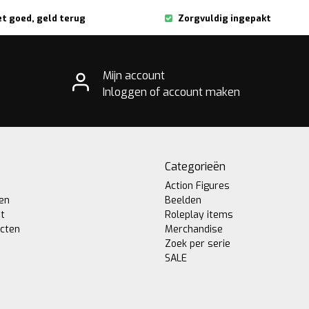
et goed, geld terug
Zorgvuldig ingepakt
Mijn account
Inloggen of account maken
Categorieën
Action Figures
gen
Beelden
st
Roleplay items
ucten
Merchandise
Zoek per serie
SALE