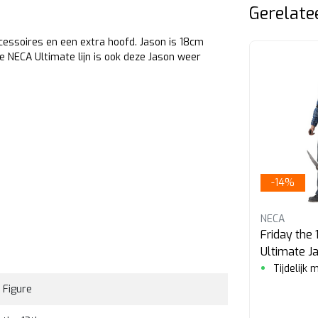
Gerelate
cessoires en een extra hoofd. Jason is 18cm
 NECA Ultimate lijn is ook deze Jason weer
-14%
NECA
NECA
Friday the 13th Replica Jason
Friday the 
Mask
Ultimate J
Replica van het Masker van
ting
Tijdelijk
Jason uit Friday the 13th,
 Figure
gemaakt door NECA.