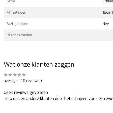
Serie
Friday
Bekijken
Bekijk
5,00
€42,00
€35,00
€42,00
Afmetingen
18cm 
Met geluiden
Nee
Bijzonderheden
Wat onze klanten zeggen
average of 0 review(s)
Geen reviews gevonden
Help ons en andere klanten door het schrijven van een revi