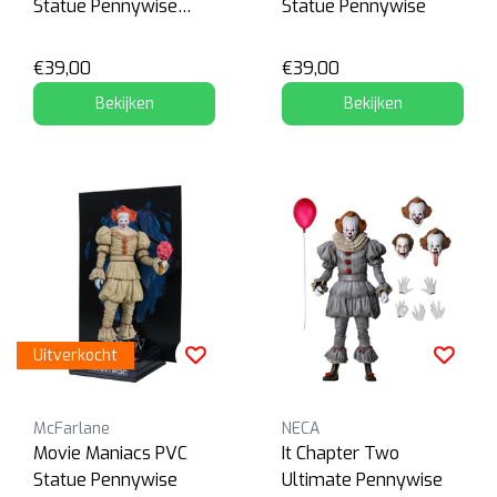
Statue Pennywise
Statue Pennywise
(Bloody)
€39,00
€39,00
Bekijken
Bekijken
Uitverkocht
McFarlane
NECA
Movie Maniacs PVC
It Chapter Two
Statue Pennywise
Ultimate Pennywise