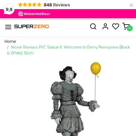
×
848
Reviews
9,8
0
Home
Movie Maniacs PVC Statue It: Welcome to Derry Pennywise (Black
& White) 16cm
Vorige
Volge