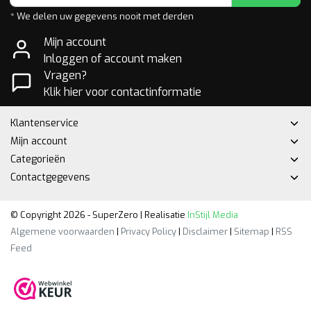
* We delen uw gegevens nooit met derden
Mijn account
Inloggen of account maken
Vragen?
Klik hier voor contactinformatie
Klantenservice
Mijn account
Categorieën
Contactgegevens
© Copyright 2026 - SuperZero | Realisatie
InStijl Media
Algemene voorwaarden
|
Privacy Policy
|
Disclaimer
|
Sitemap
|
RSS
Feed