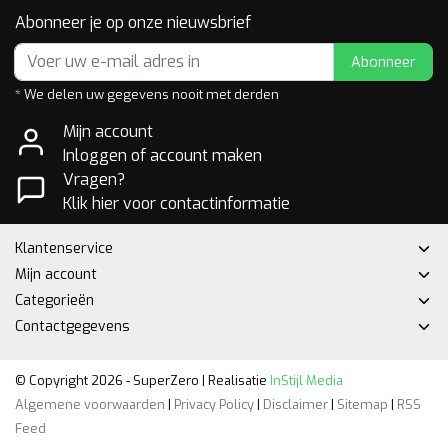
Abonneer je op onze nieuwsbrief
Abonneer
* We delen uw gegevens nooit met derden
Mijn account
Inloggen of account maken
Vragen?
Klik hier voor contactinformatie
Klantenservice
Mijn account
Categorieën
Contactgegevens
© Copyright 2026 - SuperZero | Realisatie
InStijl Media
Algemene voorwaarden
|
Privacy Policy
|
Disclaimer
|
Sitemap
|
RSS
Feed