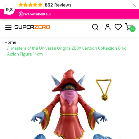
×
852
Reviews
9,8
0
Home
Masters of the Universe Origins 200X Cartoon Collection Orko
Action Figure 14cm
Vorige
Volge